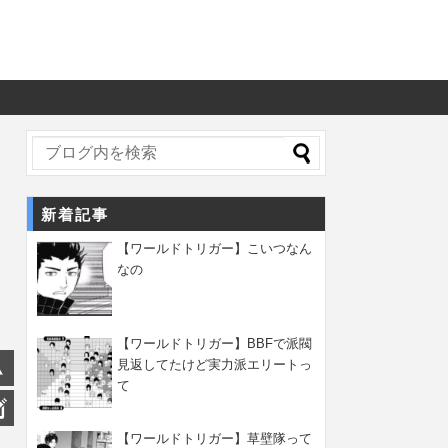
新着記事
【ワールドトリガー】こいつなん
なの
【ワールドトリガー】BBFで派閥
見返してたけど実力派エリートっ
て
【ワールドトリガー】草壁隊って