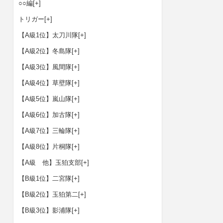
○○編
[+]
トリガー
[+]
【A級1位】太刀川隊
[+]
【A級2位】冬島隊
[+]
【A級3位】風間隊
[+]
【A級4位】草壁隊
[+]
【A級5位】嵐山隊
[+]
【A級6位】加古隊
[+]
【A級7位】三輪隊
[+]
【A級8位】片桐隊
[+]
【A級 他】玉狛支部
[+]
【B級1位】二宮隊
[+]
【B級2位】玉狛第二
[+]
【B級3位】影浦隊
[+]