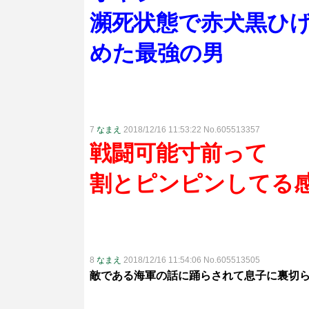
瀕死状態で赤犬黒ひ
めた最強の男
7
なまえ
2018/12/16 11:53:22 No.605513357
戦闘可能寸前って
割とピンピンしてる
8
なまえ
2018/12/16 11:54:06 No.605513505
敵である海軍の話に踊らされて息子に裏切