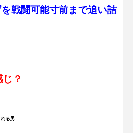
げを戦闘可能寸前まで追い詰
感じ？
られる男