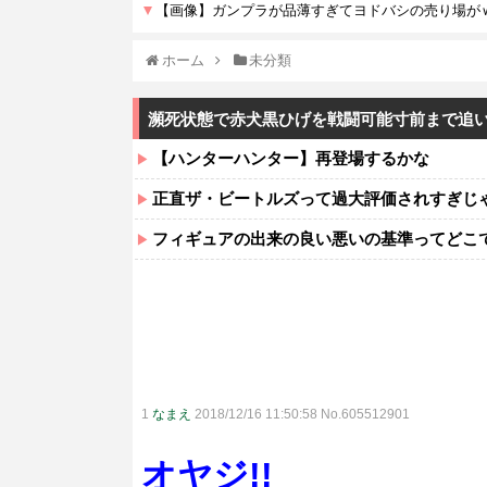
ホーム
未分類
瀕死状態で赤犬黒ひげを戦闘可能寸前まで追
【ハンターハンター】再登場するかな
正直ザ・ビートルズって過大評価されすぎじ
フィギュアの出来の良い悪いの基準ってどこ
1
なまえ
2018/12/16 11:50:58 No.605512901
オヤジ!!