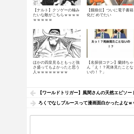
【ナルト】クソゲーの極み
【餓狼伝】ついに電子書籍
たいな敵がこちらｗｗｗｗ
化だ めでたい
ｗｗｗｗｗ
ほかの四皇見るともっと強
【名探偵コナン】蘭姉ちゃ
さ盛ってもよかったと思う
ん「え！？死体見たことな
人ｗｗｗｗｗｗｗｗ
いの！？」
【ワールドトリガー】風間さんの天然エピソー
ろくでなしブルースって漫画面白かったよなｗ