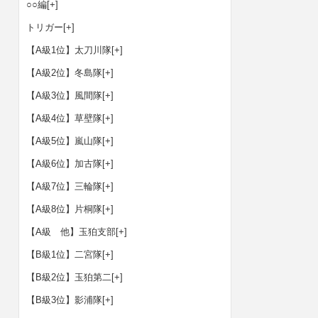
○○編
[+]
トリガー
[+]
【A級1位】太刀川隊
[+]
【A級2位】冬島隊
[+]
【A級3位】風間隊
[+]
【A級4位】草壁隊
[+]
【A級5位】嵐山隊
[+]
【A級6位】加古隊
[+]
【A級7位】三輪隊
[+]
【A級8位】片桐隊
[+]
【A級 他】玉狛支部
[+]
【B級1位】二宮隊
[+]
【B級2位】玉狛第二
[+]
【B級3位】影浦隊
[+]