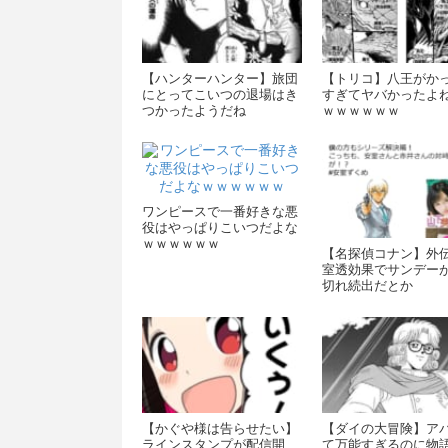
【ハンターハンター】旅団
【トリコ】八王がか
にとってこいつの退場はき
すぎてヤバかったよ
つかったようだね
ｗｗｗｗｗｗ
ワンピースで一番好きな悪
役はやっぱりこいつだよな
ｗｗｗｗｗｗ
【名探偵コナン】外
室透効果でサンデー
切れ続出だとか
【かぐや様は告らせたい】
【ダイの大冒険】ア
ラインスタンプが配信開
て万能すぎるのに物