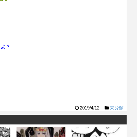
う
るよ？
2019/4/12
未分類