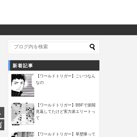
新着記事
【ワールドトリガー】こいつなん
なの
【ワールドトリガー】BBFで派閥
見返してたけど実力派エリートっ
て
【ワールドトリガー】草壁隊って