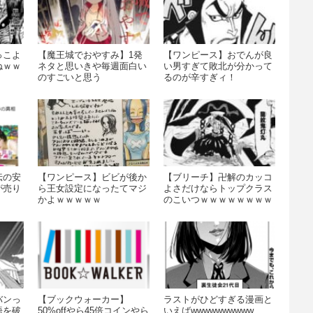
っこよ
【魔王城でおやすみ】1発
【ワンピース】おでんが良
ねｗｗ
ネタと思いきや毎週面白い
い男すぎて敗北が分かって
のすごいと思う
るのが辛すぎィ！
伝の安
【ワンピース】ビビが後か
【ブリーチ】卍解のカッコ
が売り
ら王女設定になったてマジ
よさだけならトップクラス
かよｗｗｗｗｗ
のこいつｗｗｗｗｗｗｗｗ
バンっ
【ブックウォーカー】
ラストがひどすぎる漫画と
語を破
50%offやら45倍コインやら
いえばwwwwwwwwww