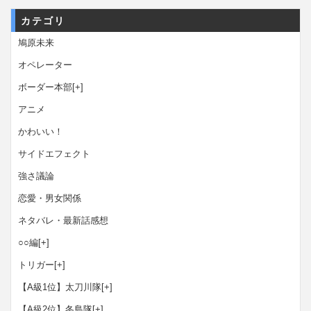
カテゴリ
鳩原未来
オペレーター
ボーダー本部
[+]
アニメ
かわいい！
サイドエフェクト
強さ議論
恋愛・男女関係
ネタバレ・最新話感想
○○編
[+]
トリガー
[+]
【A級1位】太刀川隊
[+]
【A級2位】冬島隊
[+]