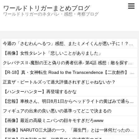
ワールドトリガーまとめブログ
ワールドトリガーのネタバレ・感想・考察ブログ
今週の「さむわんへるつ」感想、またミメイくんが悪い子に！？嫉妬するうなぎポテトがひたすらかわいい！【45話】
【画像】女性タレント「悲しいことがありました」
クレバテスⅡ-魔獣の王と偽りの勇者伝承- 第4話 感想：敵を探すよりトアの書を餌に誘き出す作戦！
【R-18】真・女神転生 Road to the Transcendence【二次創作】 第２０話
正直ザ・ビートルズって過大評価されすぎじゃねないか？
【ハンターハンター】再登場するかな
【悲報】車検さん、明日8月1日からヘッドライトの黄ばみで通らなくなる模様…
フィギュアの出来の良い悪いの基準ってどこで決まるの
【画像】最近の高級ミニバンの顔キモすぎだろwww
【画像】NARUTO三大謎の一つ、「羅生門」とは一体何だったのか！？