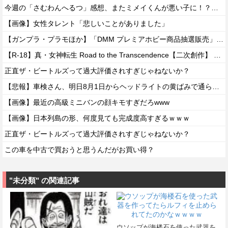
今週の「さむわんへるつ」感想、またミメイくんが悪い子に！？嫉妬するうなぎポテトがひたすらかわいい！【45話】
【画像】女性タレント「悲しいことがありました」
【ガンプラ・プラモほか】「DMM プレミアホビー商品抽選販売」【本日開始！】
【R-18】真・女神転生 Road to the Transcendence【二次創作】 第２０話
正直ザ・ビートルズって過大評価されすぎじゃねないか？
【悲報】車検さん、明日8月1日からヘッドライトの黄ばみで通らなくなる模様…
【画像】最近の高級ミニバンの顔キモすぎだろwww
【画像】日本列島の形、何度見ても完成度高すぎるｗｗｗ
正直ザ・ビートルズって過大評価されすぎじゃねないか？
この車を中古で買おうと思うんだがお買い得？
"未分類" の関連記事
ウソップが海楼石を使った武器を