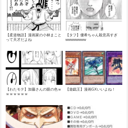
【柔道物語】漫画家の小林まこと
【タフ】優希ちゃん殺意高すぎ
って天才だよね
wwwwwwww
【わたモテ】加藤さんの眼の色ｗ
【遊戯王】漫画GXいいよね！
ｗｗｗｗｗｗ