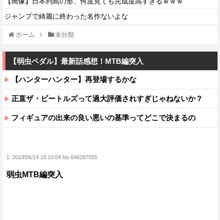
【画像】日本列島の形、何度見ても完成度高すぎるｗｗｗ
ジャンプで綺麗に終わった名作ないよな
ホーム
未分類
【弱虫ペダル】最新話感想！MTB編突入
【ハンターハンター】再登場するかな
正直ザ・ビートルズって過大評価されすぎじゃねないか？
フィギュアの出来の良い悪いの基準ってどこで決まるの
1:
2019/06/14 15:10:04 No.646287555
弱虫MTB編突入