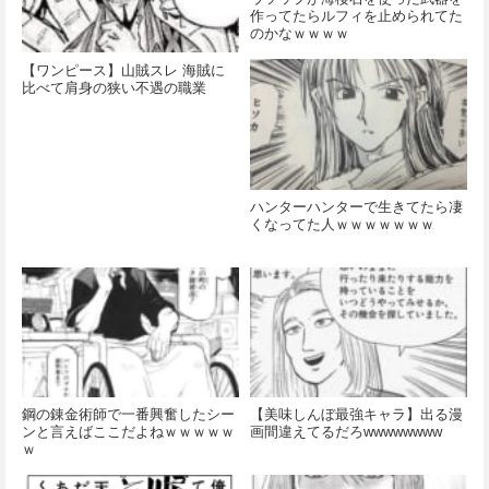
作ってたらルフィを止められてた
のかなｗｗｗｗ
【ワンピース】山賊スレ 海賊に
比べて肩身の狭い不遇の職業
ハンターハンターで生きてたら凄
くなってた人ｗｗｗｗｗｗｗ
鋼の錬金術師で一番興奮したシー
【美味しんぼ最強キャラ】出る漫
ンと言えばここだよねｗｗｗｗｗ
画間違えてるだろwwwwwwww
ｗ