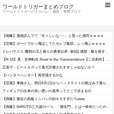
ワールドトリガーまとめブログ
ワールドトリガーのネタバレ・感想・考察ブログ
【画像】漫画読んでて「生々しいな･･･」と思った描写ｗｗｗｗ
【悲報】ボートでかっ飛ばしてたセレブ集団、ふっ飛ぶｗｗｗｗ
クレバテスⅡ-魔獣の王と偽りの勇者伝承- 第4話 感想：敵を探すよりトアの書を餌に誘き出す作戦！
【R-18】真・女神転生 Road to the Transcendence【二次創作】 第２０話
正直ザ・ビートルズって過大評価されすぎじゃねないか？
【ハンターハンター】再登場するかな
【悲報】車検さん、明日8月1日からヘッドライトの黄ばみで通らなくなる模様…
フィギュアの出来の良い悪いの基準ってどこで決まるの
【画像】最近の高級ミニバンの顔キモすぎだろwww
【画像】NARUTO三大謎の一つ、「羅生門」とは一体何だったのか！？