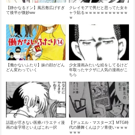
【静かなるドン】風呂敷広げすぎ
クレイモアで男だと思ってた女キ
て後半が微妙ww
ャラ貼るｗｗｗｗｗｗｗｗｗｗｗ
ｗ
【働かないふたり】妹の顔がどん
少女漫画みたいな絵をしてるけど
どん変わっていく
年取ったヤクザに人気の漫画がこ
ちら
話題が尽きない医療バラエティ漫
【デュエル・マスターズ】MTG時
画の金字塔といえばこれ一択
代の勝舞くんはクソ青使いｗｗｗ
ｗｗｗ