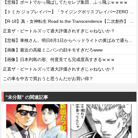
【悲報】ボートでかっ飛ばしてたセレブ集団、ふっ飛ぶｗｗｗｗ
【トミカ ジョブレイバー】「ライジングポリスブレイバーZERO デカライドアーマー 黒バイDXセット」【本日発売】
【R-18】真・女神転生 Road to the Transcendence【二次創作】 第２０話
正直ザ・ビートルズって過大評価されすぎじゃねないか？
【悲報】車検さん、明日8月1日からヘッドライトの黄ばみで通らなくなる模様…
【画像】最近の高級ミニバンの顔キモすぎだろwww
【画像】日本列島の形、何度見ても完成度高すぎるｗｗｗ
正直ザ・ビートルズって過大評価されすぎじゃねないか？
この車を中古で買おうと思うんだがお買い得？
"未分類" の関連記事