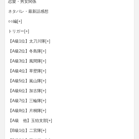
恋愛・男女関係
ネタバレ・最新話感想
○○編
[+]
トリガー
[+]
【A級1位】太刀川隊
[+]
【A級2位】冬島隊
[+]
【A級3位】風間隊
[+]
【A級4位】草壁隊
[+]
【A級5位】嵐山隊
[+]
【A級6位】加古隊
[+]
【A級7位】三輪隊
[+]
【A級8位】片桐隊
[+]
【A級 他】玉狛支部
[+]
【B級1位】二宮隊
[+]