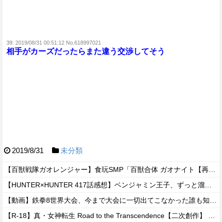
39:
2019/08/31 00:51:12 No.618997021
相手がカーズだったらまた違う交渉してそう
2019/8/31
未分類
【百獣戦隊ガオレンジャー】食玩SMP「百獣合体 ガオナイト【再販:2027年7月発送】」プラモデル【予約開始】
【HUNTER×HUNTER 417話感想】ベンジャミン王子、ずっと溜めていた宿便を出し切った気分になるｗｗｗｗ
【動画】鉄拳8世界大会、今まで大会に一切出てこなかった誰も知らない無名のパキスタン人が世界王者を5タテで完封して優勝するｗｗｗｗｗｗｗ
【R-18】真・女神転生 Road to the Transcendence【二次創作】 第２０話