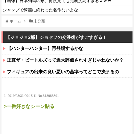
【画像】日本列島の形、何度見ても完成度高すぎるｗｗｗ
ジャンプで綺麗に終わった名作ないよな
ホーム
未分類
【ジョジョ2部】ジョセフの交渉術がすごすぎる！
【ハンターハンター】再登場するかな
正直ザ・ビートルズって過大評価されすぎじゃねないか？
フィギュアの出来の良い悪いの基準ってどこで決まるの
1:
2019/08/31 00:15:11 No.618986591
>一番好きなシーン貼る