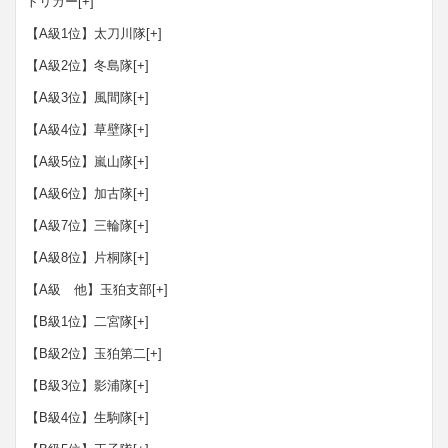
トリガー
[+]
【A級1位】太刀川隊
[+]
【A級2位】冬島隊
[+]
【A級3位】風間隊
[+]
【A級4位】草壁隊
[+]
【A級5位】嵐山隊
[+]
【A級6位】加古隊
[+]
【A級7位】三輪隊
[+]
【A級8位】片桐隊
[+]
【A級 他】玉狛支部
[+]
【B級1位】二宮隊
[+]
【B級2位】玉狛第二
[+]
【B級3位】影浦隊
[+]
【B級4位】生駒隊
[+]