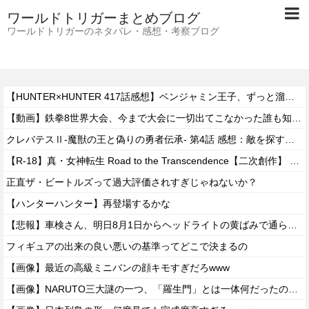
ワールドトリガーまとめブログ
ワールドトリガーのネタバレ・感想・考察ブログ
【HUNTER×HUNTER 417話感想】ベンジャミン王子、ずっと溜めていた宿便を出し切った気分になるｗｗｗｗ
【動画】鉄拳8世界大会、今まで大会に一切出てこなかった誰も知らない無名のパキスタン人が世界王者を5タテで完封して優勝するｗｗｗｗｗｗｗ
クレバテスⅡ-魔獣の王と偽りの勇者伝承- 第4話 感想：敵を探すよりトアの書を餌に誘き出す作戦！
【R-18】真・女神転生 Road to the Transcendence【二次創作】 第２０話
正直ザ・ビートルズって過大評価されすぎじゃねないか？
【ハンターハンター】再登場するかな
【悲報】車検さん、明日8月1日からヘッドライトの黄ばみで通らなくなる模様…
フィギュアの出来の良い悪いの基準ってどこで決まるの
【画像】最近の高級ミニバンの顔キモすぎだろwww
【画像】NARUTO三大謎の一つ、「羅生門」とは一体何だったのか！？