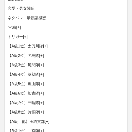
恋愛・男女関係
ネタバレ・最新話感想
○○編
[+]
トリガー
[+]
【A級1位】太刀川隊
[+]
【A級2位】冬島隊
[+]
【A級3位】風間隊
[+]
【A級4位】草壁隊
[+]
【A級5位】嵐山隊
[+]
【A級6位】加古隊
[+]
【A級7位】三輪隊
[+]
【A級8位】片桐隊
[+]
【A級 他】玉狛支部
[+]
【B級1位】二宮隊
[+]