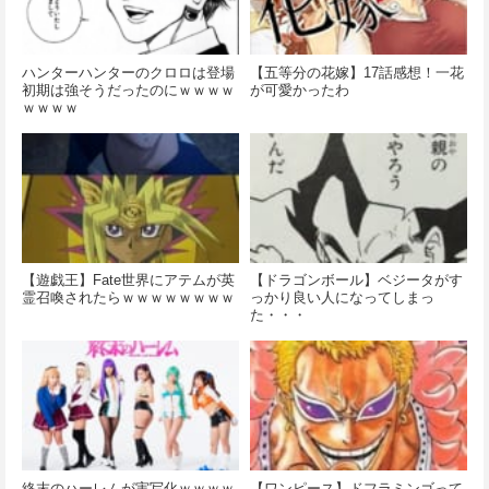
ハンターハンターのクロロは登場
【五等分の花嫁】17話感想！一花
初期は強そうだったのにｗｗｗｗ
が可愛かったわ
ｗｗｗｗ
【遊戯王】Fate世界にアテムが英
【ドラゴンボール】ベジータがす
霊召喚されたらｗｗｗｗｗｗｗｗ
っかり良い人になってしまっ
た・・・
終末のハーレムが実写化ｗｗｗｗ
【ワンピース】ドフラミンゴって