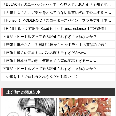
「BLEACH」のユーハバッハって、今見返すとあんま『全知全能』感ないよな・・・
【悲報】女さん、ガチャをとんでもない量買い占めて炎上するｗｗｗｗ
【Horizon】MODEROID「スロータースパイン」プラモデル【本日発売】
【R-18】真・女神転生 Road to the Transcendence【二次創作】 第２０話
正直ザ・ビートルズって過大評価されすぎじゃねないか？
【悲報】車検さん、明日8月1日からヘッドライトの黄ばみで通らなくなる模様…
【画像】最近の高級ミニバンの顔キモすぎだろwww
【画像】日本列島の形、何度見ても完成度高すぎるｗｗｗ
正直ザ・ビートルズって過大評価されすぎじゃねないか？
この車を中古で買おうと思うんだがお買い得？
"未分類" の関連記事