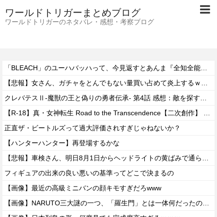
ワールドトリガーまとめブログ
ワールドトリガーのネタバレ・感想・考察ブログ
「BLEACH」のユーハバッハって、今見返すとあんま『全知全能』感ないよな・・・
【悲報】女さん、ガチャをとんでもない量買い占めて炎上するｗｗｗｗ
クレバテスⅡ-魔獣の王と偽りの勇者伝承- 第4話 感想：敵を探すよりトアの書を餌に誘き出す作戦！
【R-18】真・女神転生 Road to the Transcendence【二次創作】 第２０話
正直ザ・ビートルズって過大評価されすぎじゃねないか？
【ハンターハンター】再登場するかな
【悲報】車検さん、明日8月1日からヘッドライトの黄ばみで通らなくなる模様…
フィギュアの出来の良い悪いの基準ってどこで決まるの
【画像】最近の高級ミニバンの顔キモすぎだろwww
【画像】NARUTO三大謎の一つ、「羅生門」とは一体何だったのか！？