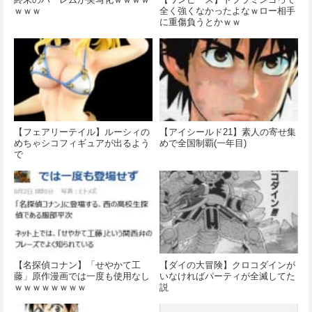
ｗｗｗ
全く強くなかったよなｗロー相手
に重傷負うとかｗｗ
【フェアリーテイル】ルーシィの
【アイシールド21】素人の寄せ集
めちゃシコフィギュアが出るよう
めで全国制覇(一年目)
で
【名探偵コナン】「せやかて工
【ダイの大冒険】クロコダインが
藤」原作漫画では一度も使用なし
いなければパーティが全滅してた
ｗｗｗｗｗｗｗｗ
説