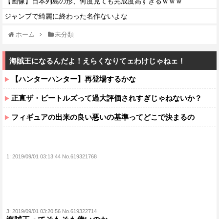
【画像】日本列島の形、何度見ても完成度高すぎるｗｗｗ
ジャンプで綺麗に終わった名作ないよな
ホーム
未分類
海賊王になるんだよ！えらくなりてェわけじゃねェ！
【ハンターハンター】再登場するかな
正直ザ・ビートルズって過大評価されすぎじゃねないか？
フィギュアの出来の良い悪いの基準ってどこで決まるの
1:
2019/09/01 03:13:44 No.619321768
3:
2019/09/01 03:20:56 No.619322714