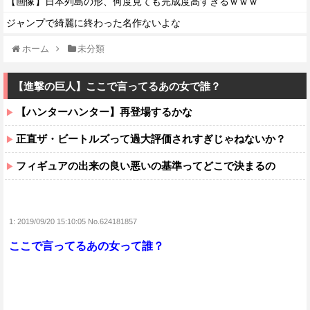
【画像】日本列島の形、何度見ても完成度高すぎるｗｗｗ
ジャンプで綺麗に終わった名作ないよな
ホーム
未分類
【進撃の巨人】ここで言ってるあの女で誰？
【ハンターハンター】再登場するかな
正直ザ・ビートルズって過大評価されすぎじゃねないか？
フィギュアの出来の良い悪いの基準ってどこで決まるの
1:
2019/09/20 15:10:05 No.624181857
ここで言ってるあの女って誰？