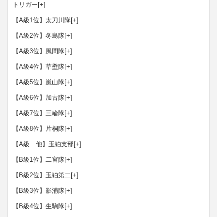
トリガー
[+]
【A級1位】太刀川隊
[+]
【A級2位】冬島隊
[+]
【A級3位】風間隊
[+]
【A級4位】草壁隊
[+]
【A級5位】嵐山隊
[+]
【A級6位】加古隊
[+]
【A級7位】三輪隊
[+]
【A級8位】片桐隊
[+]
【A級 他】玉狛支部
[+]
【B級1位】二宮隊
[+]
【B級2位】玉狛第二
[+]
【B級3位】影浦隊
[+]
【B級4位】生駒隊
[+]