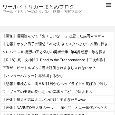
ワールドトリガーまとめブログ
ワールドトリガーのネタバレ・感想・考察ブログ
【画像】漫画読んでて「生々しいな･･･」と思った描写ｗｗｗｗ
【悲報】オタク男子の理想「ACが好きでスタバより牛丼屋に行きたがる女」、この銀河に1人も存在しないｗｗｗｗ
クレバテスⅡ-魔獣の王と偽りの勇者伝承- 第4話 感想：敵を探すよりトアの書を餌に誘き出す作戦！
【R-18】真・女神転生 Road to the Transcendence【二次創作】 第２０話
正直ザ・ビートルズって過大評価されすぎじゃねないか？
【ハンターハンター】再登場するかな
【悲報】車検さん、明日8月1日からヘッドライトの黄ばみで通らなくなる模様…
フィギュアの出来の良い悪いの基準ってどこで決まるの
【画像】最近の高級ミニバンの顔キモすぎだろwww
【画像】NARUTO三大謎の一つ、「羅生門」とは一体何だったのか！？