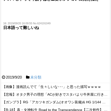
16:
2019/09/20 16:09:55 No.624191049
日本語って難しいね
2019/9/20
未分類
【画像】漫画読んでて「生々しいな･･･」と思った描写ｗｗｗｗ
【悲報】オタク男子の理想「ACが好きでスタバより牛丼屋に行きたがる女」、この銀河に1人も存在しないｗｗｗｗ
【ガンプラ】RG「アカツキガンダム(オオワシ装備)& HG 1/144 ゼウスシルエット + カスタムジョイントパーツセット」【ガンダムベース限定で明日発売・公式レビュー記事公開】
【R-18】真・女神転生 Road to the Transcendence【二次創作】 第２０話