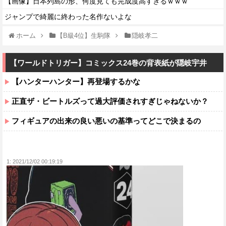
【画像】日本列島の形、何度見ても完成度高すぎるｗｗｗ
ジャンプで綺麗に終わった名作ないよな
ホーム
【B級4位】生駒隊
隠岐孝二
【ワールドトリガー】コミックス24巻の背表紙が隠岐宇井
【ハンターハンター】再登場するかな
正直ザ・ビートルズって過大評価されすぎじゃねないか？
フィギュアの出来の良い悪いの基準ってどこで決まるの
1:
2021/12/02 00:19:19