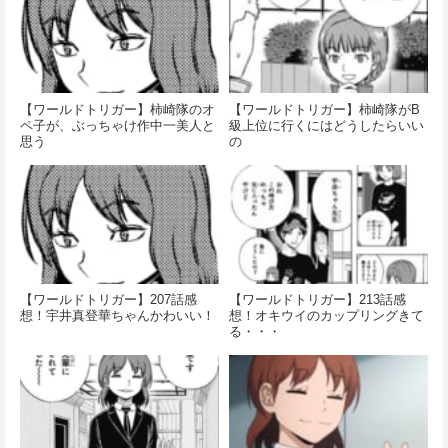
【ワールドトリガー】柿崎隊のオ
【ワールドトリガー】柿崎隊がB
ペ子が、ぶっちゃけ作中一美人と
級上位に行くにはどうしたらいい
思う
の
【ワールドトリガー】207話感
【ワールドトリガー】213話感
想！宇井真登華ちゃんかわいい！
想！オキウイのカップリングきて
る・・・