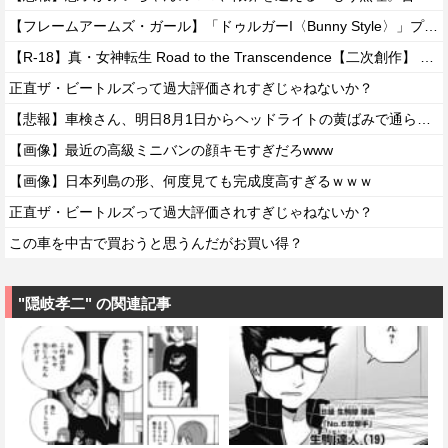
【フレームアームズ・ガール】「ドゥルガーI〈Bunny Style〉」プラモデル【駿河屋 予約開始】
【R-18】真・女神転生 Road to the Transcendence【二次創作】 第２０話
正直ザ・ビートルズって過大評価されすぎじゃねないか？
【悲報】車検さん、明日8月1日からヘッドライトの黄ばみで通らなくなる模様…
【画像】最近の高級ミニバンの顔キモすぎだろwww
【画像】日本列島の形、何度見ても完成度高すぎるｗｗｗ
正直ザ・ビートルズって過大評価されすぎじゃねないか？
この車を中古で買おうと思うんだがお買い得？
"隠岐孝二" の関連記事