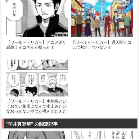
【ワールドトリガー】アニメ8話
【ワールドトリガー】通天閣とコ
感想！イコさんが喋った！
ラボ決定！ヤバない？
【ワールドトリガー】生駒隊とい
うお笑い集団になんで水上みたい
なおっかないやつが潜んでたんだ
ろうね…
"宇井真登華" の関連記事