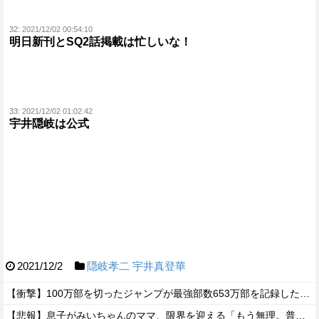
32:
2021/12/02 00:54:10
明日新刊とSQ2話掲載は忙しいな！
33:
2021/12/02 01:02:42
宇井隠岐は公式
2021/12/2
隠岐孝二
宇井真登華
【衝撃】100万部を切ったジャンプが最強部数653万部を記録した時の週刊少年ジャンプの面子がヤバすぎる
【悲報】息子がみいちゃんのママ、限界を迎える「もう無理。普通の家庭を築きたい。普通の子育てをしたい。」