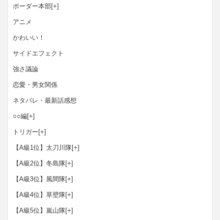
ボーダー本部
[+]
アニメ
かわいい！
サイドエフェクト
強さ議論
恋愛・男女関係
ネタバレ・最新話感想
○○編
[+]
トリガー
[+]
【A級1位】太刀川隊
[+]
【A級2位】冬島隊
[+]
【A級3位】風間隊
[+]
【A級4位】草壁隊
[+]
【A級5位】嵐山隊
[+]