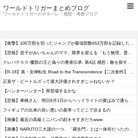
ワールドトリガーまとめブログ
ワールドトリガーのネタバレ・感想・考察ブログ
【衝撃】100万部を切ったジャンプが最強部数653万部を記録した時の週刊少年ジャンプの面子がヤバすぎる
【悲報】息子がみいちゃんのママ、限界を迎える「もう無理。普通の家庭を築きたい。普通の子育てをしたい。」
クレバテスⅡ-魔獣の王と偽りの勇者伝承- 第4話 感想：敵を探すよりトアの書を餌に誘き出す作戦！
【R-18】真・女神転生 Road to the Transcendence【二次創作】 第２０話
正直ザ・ビートルズって過大評価されすぎじゃねないか？
【ハンターハンター】再登場するかな
【悲報】車検さん、明日8月1日からヘッドライトの黄ばみで通らなくなる模様…
フィギュアの出来の良い悪いの基準ってどこで決まるの
【画像】最近の高級ミニバンの顔キモすぎだろwww
【画像】NARUTO三大謎の一つ、「羅生門」とは一体何だったのか！？