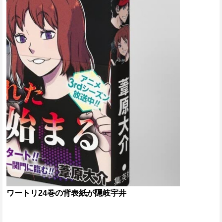
ワートリ24巻の背表紙が隠岐宇井