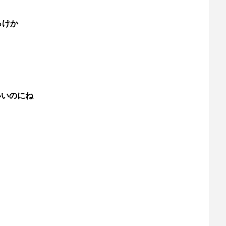
っけか
いいのにね