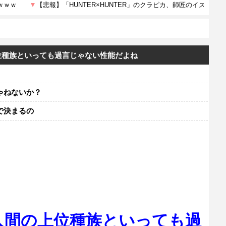
位種族といっても過言じゃない性能だよね
ゃねないか？
で決まるの
人間の上位種族といっても過