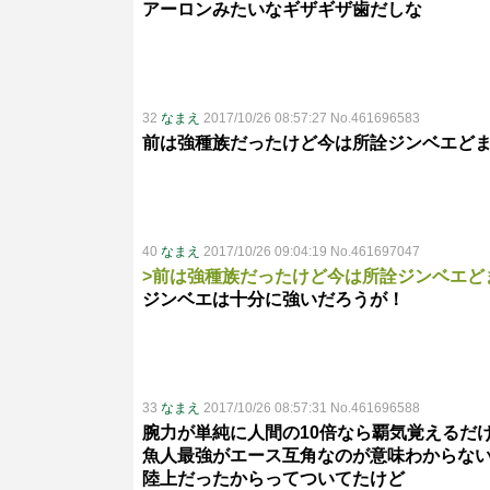
アーロンみたいなギザギザ歯だしな
32
なまえ
2017/10/26 08:57:27 No.461696583
前は強種族だったけど今は所詮ジンベエど
40
なまえ
2017/10/26 09:04:19 No.461697047
>前は強種族だったけど今は所詮ジンベエど
ジンベエは十分に強いだろうが！
33
なまえ
2017/10/26 08:57:31 No.461696588
腕力が単純に人間の10倍なら覇気覚えるだ
魚人最強がエース互角なのが意味わからな
陸上だったからってついてたけど