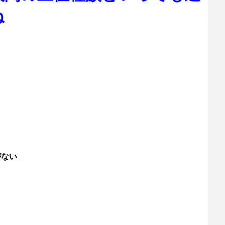
ね
がない