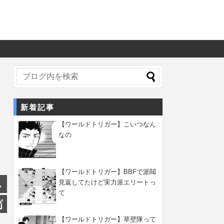
新着記事
【ワールドトリガー】こいつなん
なの
【ワールドトリガー】BBFで派閥
見返してたけど実力派エリートっ
て
【ワールドトリガー】草壁隊って