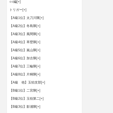
○○編
[+]
トリガー
[+]
【A級1位】太刀川隊
[+]
【A級2位】冬島隊
[+]
【A級3位】風間隊
[+]
【A級4位】草壁隊
[+]
【A級5位】嵐山隊
[+]
【A級6位】加古隊
[+]
【A級7位】三輪隊
[+]
【A級8位】片桐隊
[+]
【A級 他】玉狛支部
[+]
【B級1位】二宮隊
[+]
【B級2位】玉狛第二
[+]
【B級3位】影浦隊
[+]