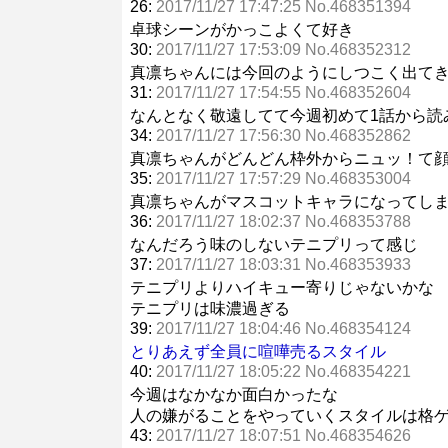
26:
2017/11/27 17:47:25 No.468351394
卓球シーンがかっこよくて好き
30:
2017/11/27 17:53:09 No.468352312
真凛ちゃんには今回のようにしつこく出て
31:
2017/11/27 17:54:55 No.468352604
なんとなく敬遠してて今週初めて1話から読
34:
2017/11/27 17:56:30 No.468352862
真凛ちゃんがどんどん枠外からニュッ！て
35:
2017/11/27 17:57:29 No.468353004
真凛ちゃんがマスコットキャラになってし
36:
2017/11/27 18:02:37 No.468353788
なんだろう味のしないテニプリって感じ
37:
2017/11/27 18:03:31 No.468353933
テニプリよりハイキュー寄りじゃないかな
テニプリは味濃過ぎる
39:
2017/11/27 18:04:46 No.468354124
とりあえず全員に喧嘩売るスタイル
40:
2017/11/27 18:05:22 No.468354221
今週はなかなか面白かったな
人の嫌がることをやっていくスタイルは格
43:
2017/11/27 18:07:51 No.468354626