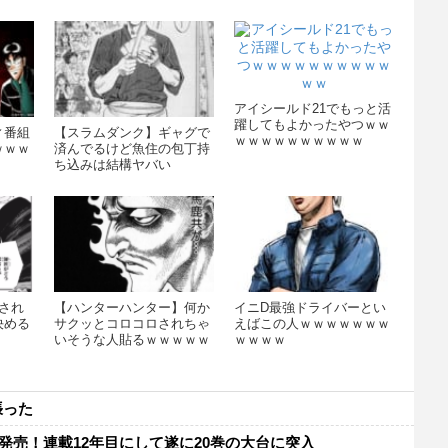
アイシールド21でもっと活
躍してもよかったやつｗｗ
ィ番組
【スラムダンク】ギャグで
ｗｗｗｗｗｗｗｗｗｗ
ｗｗｗ
済んでるけど魚住の包丁持
ち込みは結構ヤバい
wwwwwwww
され
【ハンターハンター】何か
イニD最強ドライバーとい
決める
サクッとコロコロされちゃ
えばこの人ｗｗｗｗｗｗｗ
いそうな人貼るｗｗｗｗｗ
ｗｗｗｗ
ｗｗｗｗ
張った
発売！連載12年目にして遂に20巻の大台に突入