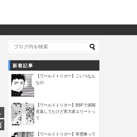
新着記事
【ワールドトリガー】こいつなん
なの
【ワールドトリガー】BBFで派閥
見返してたけど実力派エリートっ
て
【ワールドトリガー】草壁隊って