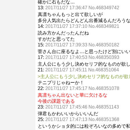
確かに石もだな…
13:
2017/11/27 17:36:47 No.468349742
真凛ちゃんもっと出て欲しいが
多分人気出たらどんどん出番減るんだろう
14:
2017/11/27 17:37:10 No.468349821
読み方かんだったんだね
すがだと思ってた
15:
2017/11/27 17:39:33 No.468350182
菅さん台に座るなよ…と思ったけど別にい
17:
2017/11/27 17:40:53 No.468350393
主人公にもう少し決めセリフ的なものが欲
21:
2017/11/27 17:45:11 No.468351064
>主人公にもう少し決めセリフ的なものが欲
テニプリじゃねーか！
22:
2017/11/27 17:45:17 No.468351078
真凛ちゃん出ないと華に欠けるな
今後の課題である
23:
2017/11/27 17:45:46 No.468351143
弾君もかわいいからいいんだ
25:
2017/11/27 17:47:13 No.468351368
というかショタ的には粒ぞろいなの多めで