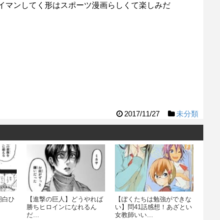
イマンしてく形はスポーツ漫画らしくて楽しみだ
2017/11/27
未分類
期白ひ
【進撃の巨人】どうやれば
【ぼくたちは勉強ができな
勝ちヒロインになれるん
い】問41話感想！あざとい
だ…
女教師いい…