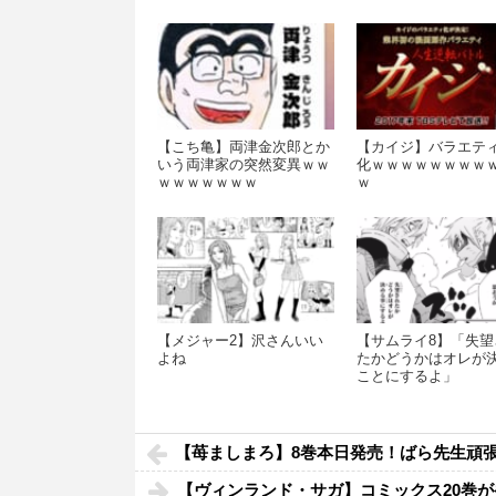
ｗｗｗｗｗｗｗ
【こち亀】両津金次郎とか
【カイジ】バラエテ
いう両津家の突然変異ｗｗ
化ｗｗｗｗｗｗｗｗ
ｗｗｗｗｗｗｗ
ｗ
【メジャー2】沢さんいい
【サムライ8】「失望
よね
たかどうかはオレが
ことにするよ」
wwwwwwwww
【苺ましまろ】8巻本日発売！ばら先生頑
【ヴィンランド・サガ】コミックス20巻が