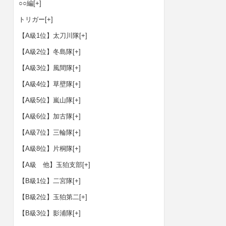
○○編
[+]
トリガー
[+]
【A級1位】太刀川隊
[+]
【A級2位】冬島隊
[+]
【A級3位】風間隊
[+]
【A級4位】草壁隊
[+]
【A級5位】嵐山隊
[+]
【A級6位】加古隊
[+]
【A級7位】三輪隊
[+]
【A級8位】片桐隊
[+]
【A級 他】玉狛支部
[+]
【B級1位】二宮隊
[+]
【B級2位】玉狛第二
[+]
【B級3位】影浦隊
[+]