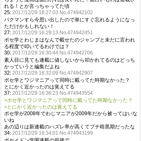
れる！とか言っちゃってた頃
25:
2017/12/29 16:27:03 No.474942102
バクマンすら今思い出したので単にすぐ忘れるようになっ
ただけかもしれない！
27:
2017/12/29 16:29:13 No.474942451
ポセ学とわじまはなんで載せたのジャンプと未だに言われ
る程度で叩いてるわけでは？
30:
2017/12/29 16:30:44 No.474942706
素人目に見ても連載に値しないから叩かれてるのはどっち
かっていうと編集だよね
32:
2017/12/29 16:32:09 No.474942907
ポセ学とワジマニアって同時に載ってた時期なかった？
とにかく近かったのは覚えてる
37:
2017/12/29 16:36:23 No.474943554
>ポセ学とワジマニアって同時に載ってた時期なかった？
>とにかく近かったのは覚えてる
ポセ学が2008年でわじマニアが2009年だから被ってはいな
いね
あの辺りは新連載のハズレ率が高くてプチ暗黒期だったな
34:
2017/12/29 16:34:01 No.474943199
ポセイドン学園連載の前後で