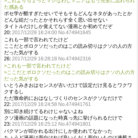
>これよりちょっとマシなわじマニアはもう完全に忘れられ
た感ある
ポセ学が酷すぎたせいでそもそもどんなネタがあったとか
どんな絵だったとかそれらす全く思い出せない
タイトルだけしか覚えてない漫画とか初めてだぞ
20:
2017/12/29 16:24:00 No.474941645
これも一部で言われてたけど
ここだとボロクソだったのはこの読み切りはクソの人の方
だった気がする
26:
2017/12/29 16:28:18 No.474942316
>これも一部で言われてたけど
>ここだとボロクソだったのはこの読み切りはクソの人の方
だった気がする
いとうみきおはセンスが古いだけで設定だけ見るとワクワ
クするし
ただ致命的におはなしづくりのセンスがクソなだけで
22:
2017/12/29 16:24:58 No.474941761
別に叩き続けてるわけじゃないよね
クソ漫画の話題になった時真っ先に挙げられるだけで
23:
2017/12/29 16:25:12 No.474941801
バクマンが叩かれる出汁にしか使われてなかった
ちょうど漫画は面白ければ良いんだ！面白いものは連載さ