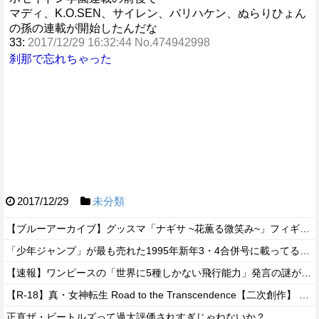
マディ、K.O.SEN、サイレン、バリハケン、ぬらりひょん
の孫の連載が開始したんだな
33:
2017/12/29 16:32:44 No.474942998
刹那で忘れちゃった
2017/12/29
未分類
【ブルーアーカイブ】グッスマ「ナギサ ~花薫る微笑み~」フィギュア【予約開始】
「少年ジャンプ」が最も売れた1995年新年3・4合併号に載ってる作品がこちらｗｗｗｗ
【速報】ワンピースの「世界に5種しかない飛行能力」発言の謎が解けるww..
【R-18】真・女神転生 Road to the Transcendence【二次創作】 第２０話
正直ザ・ビートルズって過大評価されすぎじゃねないか？