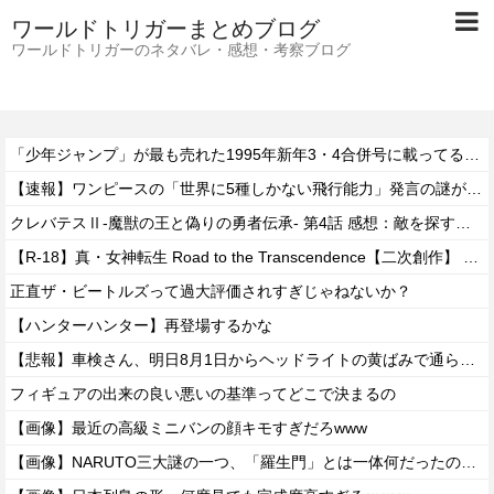
ワールドトリガーまとめブログ
ワールドトリガーのネタバレ・感想・考察ブログ
「少年ジャンプ」が最も売れた1995年新年3・4合併号に載ってる作品がこちらｗｗｗｗ
【速報】ワンピースの「世界に5種しかない飛行能力」発言の謎が解けるww..
クレバテスⅡ-魔獣の王と偽りの勇者伝承- 第4話 感想：敵を探すよりトアの書を餌に誘き出す作戦！
【R-18】真・女神転生 Road to the Transcendence【二次創作】 第２０話
正直ザ・ビートルズって過大評価されすぎじゃねないか？
【ハンターハンター】再登場するかな
【悲報】車検さん、明日8月1日からヘッドライトの黄ばみで通らなくなる模様…
フィギュアの出来の良い悪いの基準ってどこで決まるの
【画像】最近の高級ミニバンの顔キモすぎだろwww
【画像】NARUTO三大謎の一つ、「羅生門」とは一体何だったのか！？