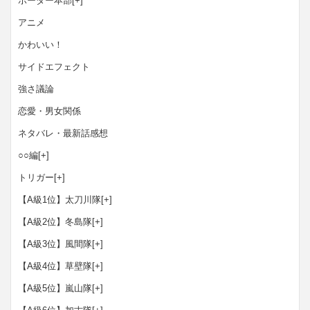
ボーダー本部
[+]
アニメ
かわいい！
サイドエフェクト
強さ議論
恋愛・男女関係
ネタバレ・最新話感想
○○編
[+]
トリガー
[+]
【A級1位】太刀川隊
[+]
【A級2位】冬島隊
[+]
【A級3位】風間隊
[+]
【A級4位】草壁隊
[+]
【A級5位】嵐山隊
[+]