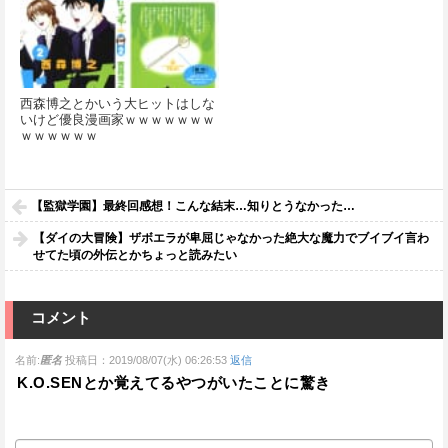
西森博之とかいう大ヒットはしな
いけど優良漫画家ｗｗｗｗｗｗｗ
ｗｗｗｗｗｗ
【監獄学園】最終回感想！こんな結末…知りとうなかった…
【ダイの大冒険】ザボエラが卑屈じゃなかった絶大な魔力でブイブイ言わ
せてた頃の外伝とかちょっと読みたい
コメント
名前:
匿名
投稿日：2019/08/07(水) 06:26:53
返信
K.O.SENとか覚えてるやつがいたことに驚き