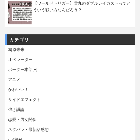
【ワールドトリガー】雪丸のダブルレイガストってど
ういう戦い方なんだろう？
カテゴリ
鳩原未来
オペレーター
ボーダー本部
[+]
アニメ
かわいい！
サイドエフェクト
強さ議論
恋愛・男女関係
ネタバレ・最新話感想
○○編
[+]