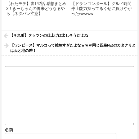
【わたモテ】喪142話 感想まとめ
【ドランゴンボール】グルド時間
2！きーちゃんの将来どうなるや
停止能力持ってるくせに負けやが
ら【ネタバレ注意】
ったwwwww
【それ町】タッツンの仕上げは楽しそうだよね
【ワンピース】マルコって雑魚すぎたよなｗｗｗ同じ四皇№2のカタクリと
は天と地の差！
名前