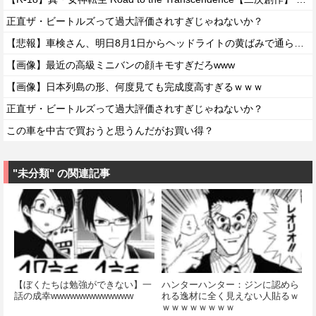
正直ザ・ビートルズって過大評価されすぎじゃねないか？
【悲報】車検さん、明日8月1日からヘッドライトの黄ばみで通らなくなる模様…
【画像】最近の高級ミニバンの顔キモすぎだろwww
【画像】日本列島の形、何度見ても完成度高すぎるｗｗｗ
正直ザ・ビートルズって過大評価されすぎじゃねないか？
この車を中古で買おうと思うんだがお買い得？
"未分類" の関連記事
【ぼくたちは勉強ができない】一
ハンターハンター：ジンに認めら
話の成幸wwwwwwwwwwwww
れる逸材に全く見えない人貼るｗ
ｗｗｗｗｗｗｗｗ