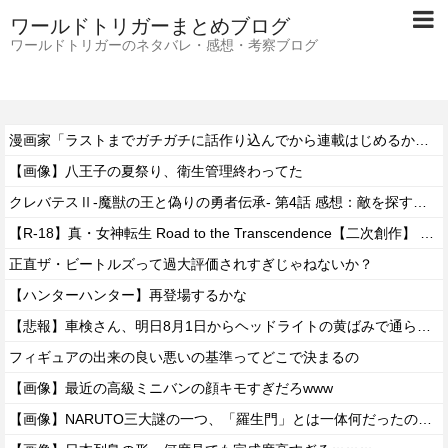
ワールドトリガーまとめブログ
ワールドトリガーのネタバレ・感想・考察ブログ
漫画家「ラストまでガチガチに話作り込んでから連載はじめるか」←これがいない理由！！
【画像】八王子の夏祭り、衛生管理終わってた
クレバテスⅡ-魔獣の王と偽りの勇者伝承- 第4話 感想：敵を探すよりトアの書を餌に誘き出す作戦！
【R-18】真・女神転生 Road to the Transcendence【二次創作】 第２０話
正直ザ・ビートルズって過大評価されすぎじゃねないか？
【ハンターハンター】再登場するかな
【悲報】車検さん、明日8月1日からヘッドライトの黄ばみで通らなくなる模様…
フィギュアの出来の良い悪いの基準ってどこで決まるの
【画像】最近の高級ミニバンの顔キモすぎだろwww
【画像】NARUTO三大謎の一つ、「羅生門」とは一体何だったのか！？