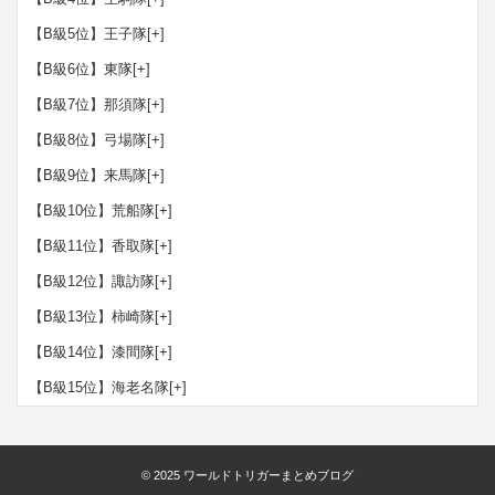
【B級5位】王子隊
[+]
【B級6位】東隊
[+]
【B級7位】那須隊
[+]
【B級8位】弓場隊
[+]
【B級9位】来馬隊
[+]
【B級10位】荒船隊
[+]
【B級11位】香取隊
[+]
【B級12位】諏訪隊
[+]
【B級13位】柿崎隊
[+]
【B級14位】漆間隊
[+]
【B級15位】海老名隊
[+]
© 2025
ワールドトリガーまとめブログ