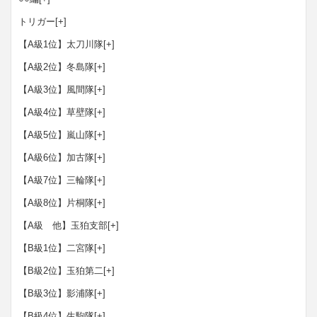
トリガー
[+]
【A級1位】太刀川隊
[+]
【A級2位】冬島隊
[+]
【A級3位】風間隊
[+]
【A級4位】草壁隊
[+]
【A級5位】嵐山隊
[+]
【A級6位】加古隊
[+]
【A級7位】三輪隊
[+]
【A級8位】片桐隊
[+]
【A級 他】玉狛支部
[+]
【B級1位】二宮隊
[+]
【B級2位】玉狛第二
[+]
【B級3位】影浦隊
[+]
【B級4位】生駒隊
[+]