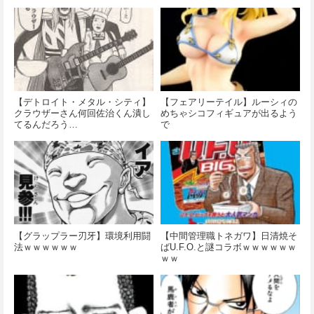
【デトロイト・メタル・シティ】
【フェアリーテイル】ルーシィの
クラウザーさん何回佐治くん潰し
めちゃシコフィギュアが出るよう
てるんだろう…
で
【グラップラー刃牙】環境利用闘
【中間管理職トネガワ】日清焼そ
法ｗｗｗｗｗｗ
ばU.F.O.と謎コラボｗｗｗｗｗｗ
ｗｗ