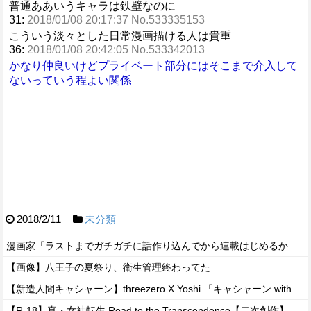
普通ああいうキャラは鉄壁なのに
31:
2018/01/08 20:17:37 No.533335153
こういう淡々とした日常漫画描ける人は貴重
36:
2018/01/08 20:42:05 No.533342013
かなり仲良いけどプライベート部分にはそこまで介入して
ないっていう程よい関係
2018/2/11
未分類
漫画家「ラストまでガチガチに話作り込んでから連載はじめるか」←これがいない理由！！
【画像】八王子の夏祭り、衛生管理終わってた
【新造人間キャシャーン】threezero X Yoshi.「キャシャーン with フレンダー」アクションフィギュア 原型公開【秋頃予約開始】
【R-18】真・女神転生 Road to the Transcendence【二次創作】 第２０話