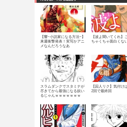
【響~小説家になる方法~】
【波よ聞いてくれ】
来週衝撃発表！実写かアニ
ちゃくちゃ面白くな
メなんだろうなあ
スラムダンクでスタミナが
【囚人リク】気付け
尽きてから最強になる奴い
2回で最終回
るじゃんｗｗｗｗｗｗｗ