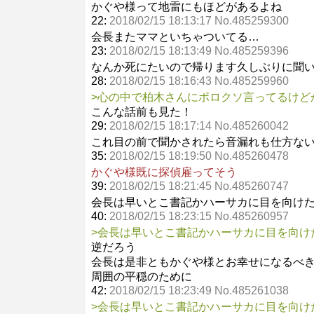
かぐや様って地雷にもほどがあるよね
22:
2018/02/15 18:13:17 No.485259300
会長またママといちゃついてる…
23:
2018/02/15 18:13:49 No.485259396
なんか死にたいので帰ります久しぶりに聞
28:
2018/02/15 18:16:43 No.485259960
>心の中で柏木さんにボロクソ言ってるけど
こんな話前も見た！
29:
2018/02/15 18:17:14 No.485260042
これ目の前で聞かされたら音漏れも仕方な
35:
2018/02/15 18:19:50 No.485260478
かぐや様既に探偵雇ってそう
39:
2018/02/15 18:21:45 No.485260747
会長は早いとこ書記かハーサカに目を向け
40:
2018/02/15 18:23:15 No.485260957
>会長は早いとこ書記かハーサカに目を向け
逆だろう
会長は是非ともかぐや様とお幸せになるべ
周囲の平穏のために
42:
2018/02/15 18:23:49 No.485261038
>会長は早いとこ書記かハーサカに目を向け