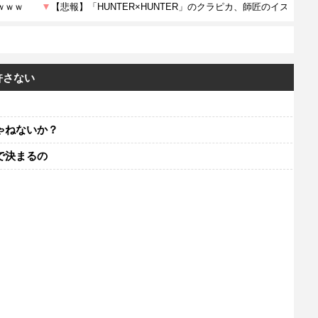
許さない
ゃねないか？
で決まるの