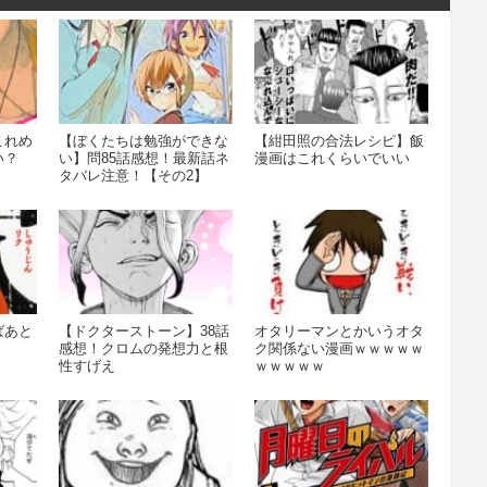
これめ
【ぼくたちは勉強ができな
【紺田照の合法レシピ】飯
い？
い】問85話感想！最新話ネ
漫画はこれくらいでいい
タバレ注意！【その2】
ばあと
【ドクターストーン】38話
オタリーマンとかいうオタ
感想！クロムの発想力と根
ク関係ない漫画ｗｗｗｗｗ
性すげえ
ｗｗｗｗｗ