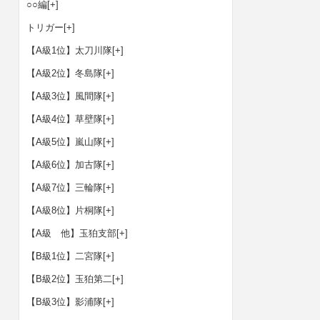
○○編
[+]
トリガー
[+]
【A級1位】太刀川隊
[+]
【A級2位】冬島隊
[+]
【A級3位】風間隊
[+]
【A級4位】草壁隊
[+]
【A級5位】嵐山隊
[+]
【A級6位】加古隊
[+]
【A級7位】三輪隊
[+]
【A級8位】片桐隊
[+]
【A級 他】玉狛支部
[+]
【B級1位】二宮隊
[+]
【B級2位】玉狛第二
[+]
【B級3位】影浦隊
[+]