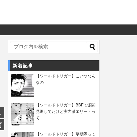
新着記事
【ワールドトリガー】こいつなん
なの
【ワールドトリガー】BBFで派閥
見返してたけど実力派エリートっ
て
【ワールドトリガー】草壁隊って