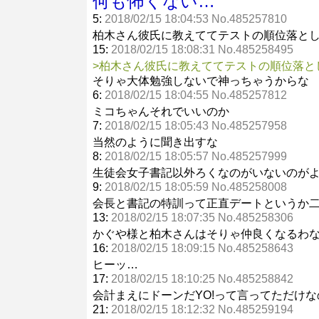
何も怖くない…
5:
2018/02/15 18:04:53 No.485257810
柏木さん彼氏に教えててテストの順位落と
15:
2018/02/15 18:08:31 No.485258495
>柏木さん彼氏に教えててテストの順位落と
そりゃ大体勉強しないで神っちゃうからな
6:
2018/02/15 18:04:55 No.485257812
ミコちゃんそれでいいのか
7:
2018/02/15 18:05:43 No.485257958
当然のように聞き出すな
8:
2018/02/15 18:05:57 No.485257999
生徒会女子書記以外ろくなのがいないのが
9:
2018/02/15 18:05:59 No.485258008
会長と書記の特訓って正直デートというか
13:
2018/02/15 18:07:35 No.485258306
かぐや様と柏木さんはそりゃ仲良くなるわ
16:
2018/02/15 18:09:15 No.485258643
ヒーッ…
17:
2018/02/15 18:10:25 No.485258842
会計まえにドーンだYO!って言ってただけ
21:
2018/02/15 18:12:32 No.485259194