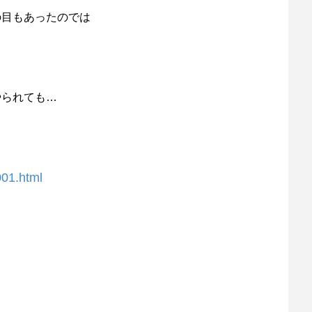
の目もあったのでは
やられても…
001.html