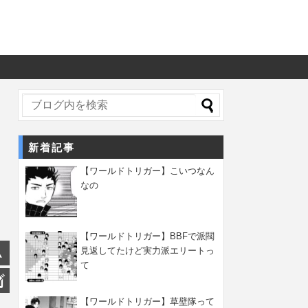
新着記事
【ワールドトリガー】こいつなん
なの
【ワールドトリガー】BBFで派閥
見返してたけど実力派エリートっ
て
【ワールドトリガー】草壁隊って