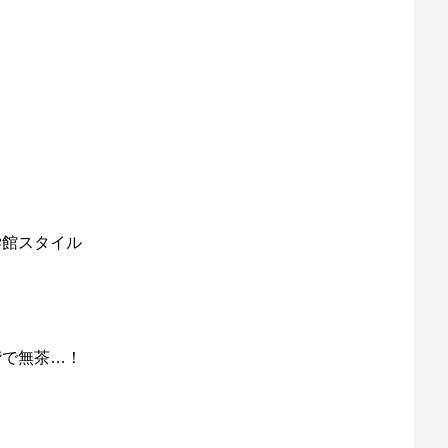
学館スタイル
階で無茶…！