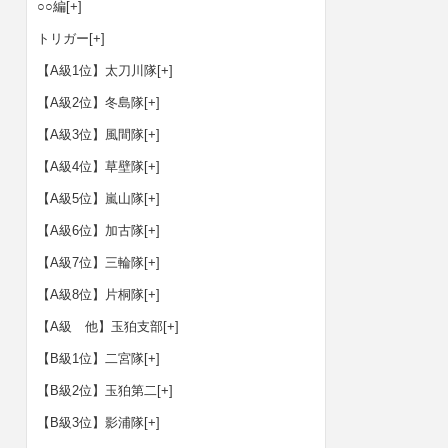
○○編
[+]
トリガー
[+]
【A級1位】太刀川隊
[+]
【A級2位】冬島隊
[+]
【A級3位】風間隊
[+]
【A級4位】草壁隊
[+]
【A級5位】嵐山隊
[+]
【A級6位】加古隊
[+]
【A級7位】三輪隊
[+]
【A級8位】片桐隊
[+]
【A級 他】玉狛支部
[+]
【B級1位】二宮隊
[+]
【B級2位】玉狛第二
[+]
【B級3位】影浦隊
[+]