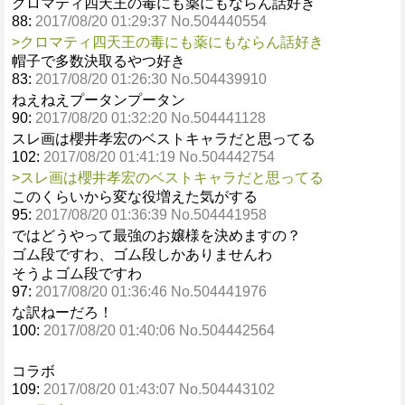
クロマティ四天王の毒にも薬にもならん話好き
88:
2017/08/20 01:29:37 No.504440554
>クロマティ四天王の毒にも薬にもならん話好き
帽子で多数決取るやつ好き
83:
2017/08/20 01:26:30 No.504439910
ねえねえプータンプータン
90:
2017/08/20 01:32:20 No.504441128
スレ画は櫻井孝宏のベストキャラだと思ってる
102:
2017/08/20 01:41:19 No.504442754
>スレ画は櫻井孝宏のベストキャラだと思ってる
このくらいから変な役増えた気がする
95:
2017/08/20 01:36:39 No.504441958
ではどうやって最強のお嬢様を決めますの？
ゴム段ですわ、ゴム段しかありませんわ
そうよゴム段ですわ
97:
2017/08/20 01:36:46 No.504441976
な訳ねーだろ！
100:
2017/08/20 01:40:06 No.504442564
コラボ
109:
2017/08/20 01:43:07 No.504443102