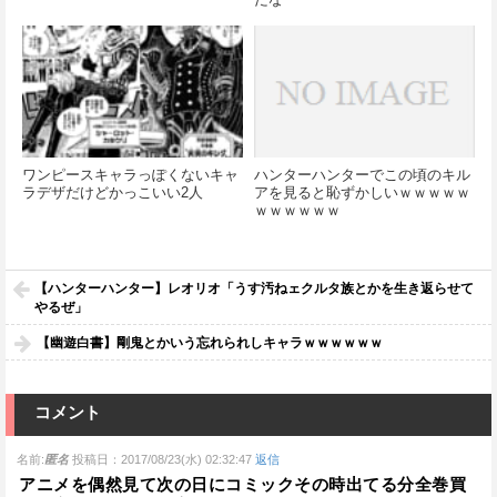
ワンピースキャラっぽくないキャ
ハンターハンターでこの頃のキル
ラデザだけどかっこいい2人
アを見ると恥ずかしいｗｗｗｗｗ
ｗｗｗｗｗｗ
【ハンターハンター】レオリオ「うす汚ねェクルタ族とかを生き返らせて
やるぜ」
【幽遊白書】剛鬼とかいう忘れられしキャラｗｗｗｗｗｗ
コメント
名前:
匿名
投稿日：2017/08/23(水) 02:32:47
返信
アニメを偶然見て次の日にコミックその時出てる分全巻買