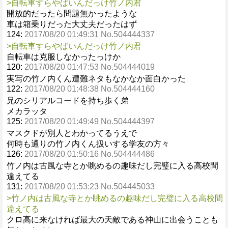
>自転車すらやばいんだっけ竹ノ内君
開放的だったら問題無かったような
車は箱乗りだった大丈夫だったはず
124:
2017/08/20 01:49:31 No.504444337
>自転車すらやばいんだっけ竹ノ内君
自転車は克服しなかったっけか
120:
2017/08/20 01:47:53 No.504444019
実写の竹ノ内くん遭難ネタもなかなか面白かった
122:
2017/08/20 01:48:38 No.504444160
兄のシリアルコードを持ち歩く弟
メカラッタ
125:
2017/08/20 01:49:49 No.504444397
マスクドが別人とわかってるうえで
何時も通りの竹ノ内くん扱いする学友の方々
126:
2017/08/20 01:50:16 No.504444486
竹ノ内は古風な寺とか眺めるの趣味だし完璧に入る高校間
違えてる
131:
2017/08/20 01:53:23 No.504445033
>竹ノ内は古風な寺とか眺めるの趣味だし完璧に入る高校間
違えてる
クロ高に来なければ最大の天敵である神山に出会うことも