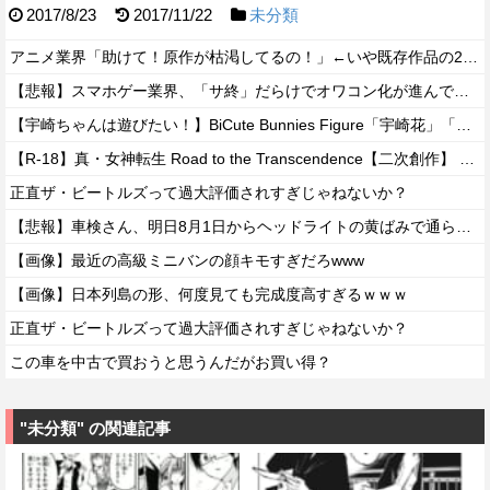
2017/8/23
2017/11/22
未分類
アニメ業界「助けて！原作が枯渇してるの！」←いや既存作品の2期やったら良いよね？
【悲報】スマホゲー業界、「サ終」だらけでオワコン化が進んでしまうｗｗｗｗ
【宇崎ちゃんは遊びたい！】BiCute Bunnies Figure「宇崎花」「宇崎月」メタリックパープルver. プライズフィギュア【ラウンドワン限定で展開決定】
【R-18】真・女神転生 Road to the Transcendence【二次創作】 第２０話
正直ザ・ビートルズって過大評価されすぎじゃねないか？
【悲報】車検さん、明日8月1日からヘッドライトの黄ばみで通らなくなる模様…
【画像】最近の高級ミニバンの顔キモすぎだろwww
【画像】日本列島の形、何度見ても完成度高すぎるｗｗｗ
正直ザ・ビートルズって過大評価されすぎじゃねないか？
この車を中古で買おうと思うんだがお買い得？
"未分類" の関連記事