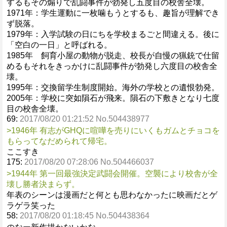
するもその煽りで乱闘事件が勃発し五度目の校舎全壊。
1971年：学生運動に一枚噛もうとするも、趣旨が理解でき
ず脱落。
1979年：入学試験の日にちを学校まるごと間違える。後に
「空白の一日」と呼ばれる。
1985年 飼育小屋の動物が脱走、校長が自慢の猟銃で仕留
めるもそれをきっかけに乱闘事件が勃発し六度目の校舎全
壊。
1995年：交換留学生制度開始。海外の学校との遺恨勃発。
2005年：学校に突如隕石が飛来。隕石の下敷きとなり七度
目の校舎全壊。
69:
2017/08/20 01:21:52 No.504438977
>1946年 有志がGHQに喧嘩を売りにいくもガムとチョコを
もらってなだめられて帰宅。
ここすき
175:
2017/08/20 07:28:06 No.504466037
>1944年 第一回最強決定武闘会開催。空襲により校舎が全
壊し勝者決まらず。
年表のシーンは漫画だと何とも思わなかったに映画だとゲ
ラゲラ笑った
58:
2017/08/20 01:18:45 No.504438364