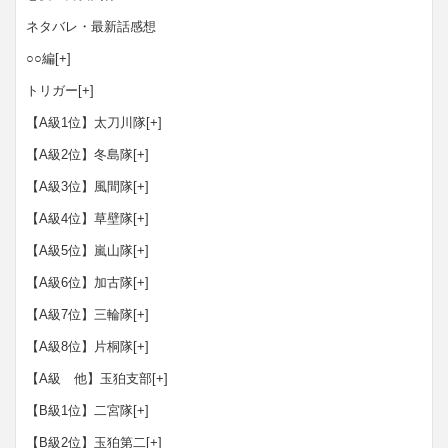
ネタバレ・最新話感想
○○編
[+]
トリガー
[+]
【A級1位】太刀川隊
[+]
【A級2位】冬島隊
[+]
【A級3位】風間隊
[+]
【A級4位】草壁隊
[+]
【A級5位】嵐山隊
[+]
【A級6位】加古隊
[+]
【A級7位】三輪隊
[+]
【A級8位】片桐隊
[+]
【A級 他】玉狛支部
[+]
【B級1位】二宮隊
[+]
【B級2位】玉狛第二
[+]