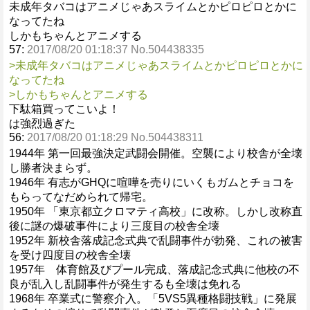
未成年タバコはアニメじゃあスライムとかピロピロとかに
なってたね
しかもちゃんとアニメする
57:
2017/08/20 01:18:37 No.504438335
>未成年タバコはアニメじゃあスライムとかピロピロとかに
なってたね
>しかもちゃんとアニメする
下駄箱買ってこいよ！
は強烈過ぎた
56:
2017/08/20 01:18:29 No.504438311
1944年 第一回最強決定武闘会開催。空襲により校舎が全壊
し勝者決まらず。
1946年 有志がGHQに喧嘩を売りにいくもガムとチョコを
もらってなだめられて帰宅。
1950年 「東京都立クロマティ高校」に改称。しかし改称直
後に謎の爆破事件により三度目の校舎全壊
1952年 新校舎落成記念式典で乱闘事件が勃発、これの被害
を受け四度目の校舎全壊
1957年 体育館及びプール完成、落成記念式典に他校の不
良が乱入し乱闘事件が発生するも全壊は免れる
1968年 卒業式に警察介入。「5VS5異種格闘技戦」に発展