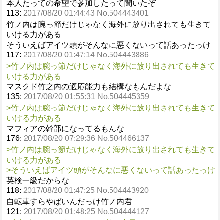
本人たっての希望で参加したって聞いたぞ
113:
2017/08/20 01:44:43 No.504443401
竹ノ内は腕っ節だけじゃなく海外に放り出されても生きて
いける力がある
そういえばアイツ頭がそんなに悪くないって話あったっけ
117:
2017/08/20 01:47:14 No.504443886
>竹ノ内は腕っ節だけじゃなく海外に放り出されても生きて
いける力がある
マスクド竹之内の適応能力も結構なもんだよな
135:
2017/08/20 01:55:31 No.504445359
>竹ノ内は腕っ節だけじゃなく海外に放り出されても生きて
いける力がある
マフィアの幹部になってるもんな
176:
2017/08/20 07:29:36 No.504466137
>竹ノ内は腕っ節だけじゃなく海外に放り出されても生きて
いける力がある
>そういえばアイツ頭がそんなに悪くないって話あったっけ
英検一級だからな
118:
2017/08/20 01:47:25 No.504443920
自転車すらやばいんだっけ竹ノ内君
121:
2017/08/20 01:48:25 No.504444127