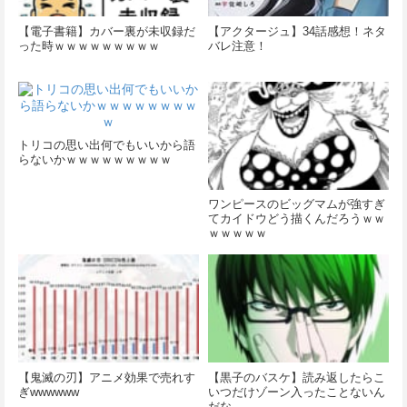
【電子書籍】カバー裏が未収録だ
【アクタージュ】34話感想！ネタ
った時ｗｗｗｗｗｗｗｗｗ
バレ注意！
トリコの思い出何でもいいから語
らないかｗｗｗｗｗｗｗｗｗ
ワンピースのビッグマムが強すぎ
てカイドウどう描くんだろうｗｗ
ｗｗｗｗｗ
【鬼滅の刃】アニメ効果で売れす
【黒子のバスケ】読み返したらこ
ぎwwwwww
いつだけゾーン入ったことないん
だな