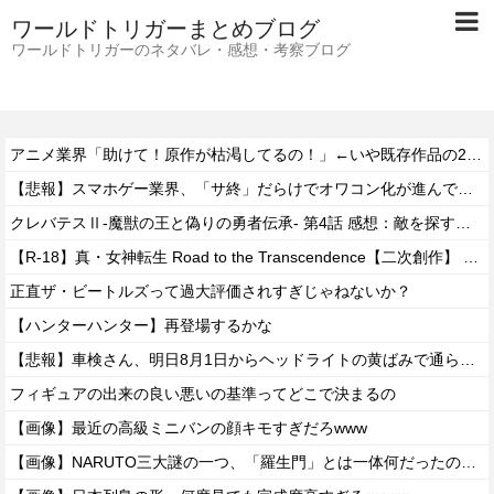
ワールドトリガーまとめブログ
ワールドトリガーのネタバレ・感想・考察ブログ
アニメ業界「助けて！原作が枯渇してるの！」←いや既存作品の2期やったら良いよね？
【悲報】スマホゲー業界、「サ終」だらけでオワコン化が進んでしまうｗｗｗｗ
クレバテスⅡ-魔獣の王と偽りの勇者伝承- 第4話 感想：敵を探すよりトアの書を餌に誘き出す作戦！
【R-18】真・女神転生 Road to the Transcendence【二次創作】 第２０話
正直ザ・ビートルズって過大評価されすぎじゃねないか？
【ハンターハンター】再登場するかな
【悲報】車検さん、明日8月1日からヘッドライトの黄ばみで通らなくなる模様…
フィギュアの出来の良い悪いの基準ってどこで決まるの
【画像】最近の高級ミニバンの顔キモすぎだろwww
【画像】NARUTO三大謎の一つ、「羅生門」とは一体何だったのか！？