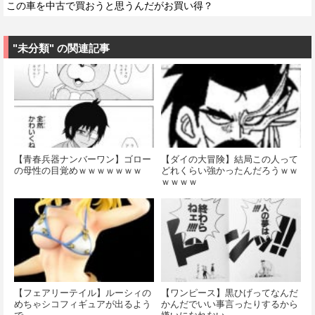
この車を中古で買おうと思うんだがお買い得？
"未分類" の関連記事
【青春兵器ナンバーワン】ゴロー
【ダイの大冒険】結局この人って
の母性の目覚めｗｗｗｗｗｗｗ
どれくらい強かったんだろうｗｗ
ｗｗｗｗ
【フェアリーテイル】ルーシィの
【ワンピース】黒ひげってなんだ
めちゃシコフィギュアが出るよう
かんだでいい事言ったりするから