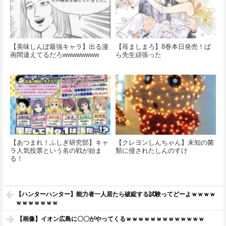
【美味しんぼ最強キャラ】出る漫
【苺ましまろ】8巻本日発売！ば
画間違えてるだろwwwwwwww
ら先生頑張った
【あつまれ！ふしぎ研究部】キャ
【クレヨンしんちゃん】未知の菌
ラ人気投票という名の戦が始ま
類に侵されたしんのすけ
る！
【ハンターハンター】能力者一人居たら破綻する試験ってどーよｗｗｗｗ
ｗｗｗｗｗｗｗ
【画像】イオン広島に〇〇がやってくるｗｗｗｗｗｗｗｗｗｗｗｗｗ