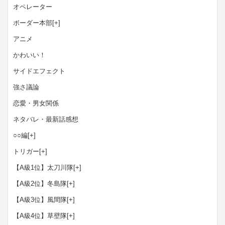
オペレーター
ボーダー本部
[+]
アニメ
かわいい！
サイドエフェクト
強さ議論
恋愛・男女関係
ネタバレ・最新話感想
○○編
[+]
トリガー
[+]
【A級1位】太刀川隊
[+]
【A級2位】冬島隊
[+]
【A級3位】風間隊
[+]
【A級4位】草壁隊
[+]