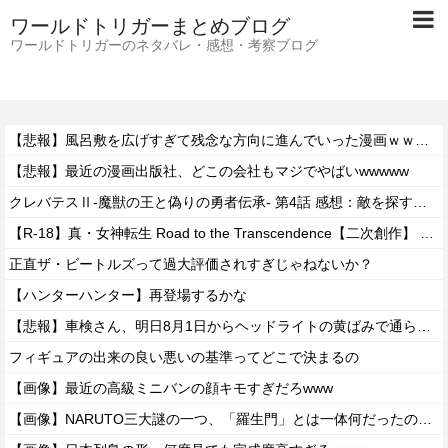
ワールドトリガーまとめブログ
ワールドトリガーのネタバレ・感想・考察ブログ
【悲報】風呂敷を広げすぎて残念な方向に進んでいった漫画ｗｗｗｗｗ
【悲報】最近の漫画出版社、どこの会社もマジでやばいwwwww
クレバテスⅡ-魔獣の王と偽りの勇者伝承- 第4話 感想：敵を探すよりトアの書を餌に誘き出す作戦！
【R-18】真・女神転生 Road to the Transcendence【二次創作】 第２０話
正直ザ・ビートルズって過大評価されすぎじゃねないか？
【ハンターハンター】再登場するかな
【悲報】車検さん、明日8月1日からヘッドライトの黄ばみで通らなくなる模様…
フィギュアの出来の良い悪いの基準ってどこで決まるの
【画像】最近の高級ミニバンの顔キモすぎだろwww
【画像】NARUTO三大謎の一つ、「羅生門」とは一体何だったのか！？