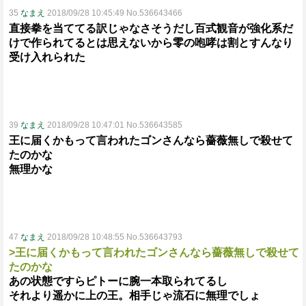
35
なまえ
2018/09/28 10:45:49 No.536643466
直接拳を当ててる訳じゃなさそうだし百式観音が強化系だ
けで作られてるとは思えないから零の咆哮は割とすんなり
受け入れられた
39
なまえ
2018/09/28 10:47:01 No.536643585
王に届くかもって言われたゴンさんなら薔薇無しで殺せて
たのかな
無理かな
47
なまえ
2018/09/28 10:48:55 No.536643793
>王に届くかもって言われたゴンさんなら薔薇無しで殺せて
たのかな
あの状態ですらピトーに腕一本取られてるし
それより遥かに上の王。相手じゃ流石に無理でしょ