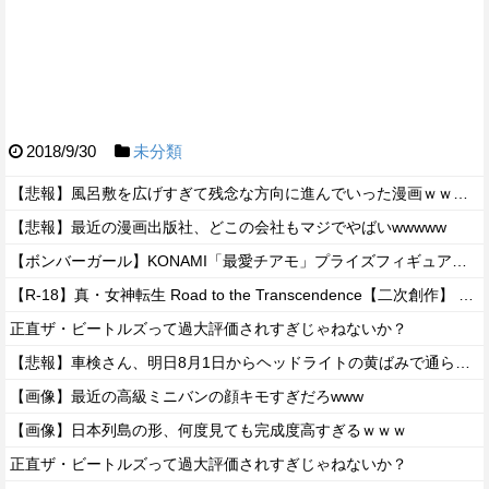
2018/9/30
未分類
【悲報】風呂敷を広げすぎて残念な方向に進んでいった漫画ｗｗｗｗｗ
【悲報】最近の漫画出版社、どこの会社もマジでやばいwwwww
【ボンバーガール】KONAMI「最愛チアモ」プライズフィギュア【彩色原型公開】
【R-18】真・女神転生 Road to the Transcendence【二次創作】 第２０話
正直ザ・ビートルズって過大評価されすぎじゃねないか？
【悲報】車検さん、明日8月1日からヘッドライトの黄ばみで通らなくなる模様…
【画像】最近の高級ミニバンの顔キモすぎだろwww
【画像】日本列島の形、何度見ても完成度高すぎるｗｗｗ
正直ザ・ビートルズって過大評価されすぎじゃねないか？