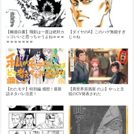
【幽遊白書】飛影は一度は絶対カ
【ダイヤのA】このハゲ無能すぎ
ッコいいと思っちゃうよねｗｗｗ
じゃね
ｗｗｗｗｗｗｗ
【わたモテ】特別編 感想！最新
【異世界居酒屋 のぶ】やっと主
話ネタバレ注意！
役のCV発表された