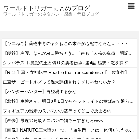
ワールドトリガーまとめブログ
ワールドトリガーのネタバレ・感想・考察ブログ
【ヤニねこ】薬物中毒のヤクねこの末路が心配でならない・・・
【朗報】声優、なんかAIに勝ちそう。「声も「人格の象徴」明記、法務省」
クレバテスⅡ-魔獣の王と偽りの勇者伝承- 第4話 感想：敵を探すよりトアの書を餌に誘き出す作戦！
【R-18】真・女神転生 Road to the Transcendence【二次創作】 第２０話
正直ザ・ビートルズって過大評価されすぎじゃねないか？
【ハンターハンター】再登場するかな
【悲報】車検さん、明日8月1日からヘッドライトの黄ばみで通らなくなる模様…
フィギュアの出来の良い悪いの基準ってどこで決まるの
【画像】最近の高級ミニバンの顔キモすぎだろwww
【画像】NARUTO三大謎の一つ、「羅生門」とは一体何だったのか！？