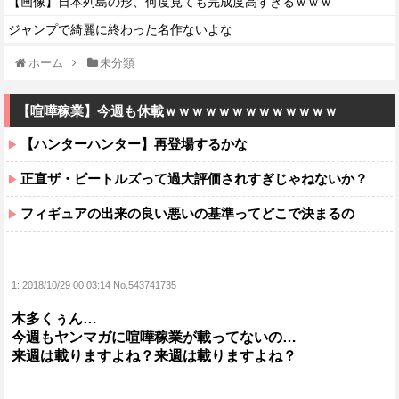
【画像】日本列島の形、何度見ても完成度高すぎるｗｗｗ
ジャンプで綺麗に終わった名作ないよな
ホーム
未分類
【喧嘩稼業】今週も休載ｗｗｗｗｗｗｗｗｗｗｗｗｗ
【ハンターハンター】再登場するかな
正直ザ・ビートルズって過大評価されすぎじゃねないか？
フィギュアの出来の良い悪いの基準ってどこで決まるの
1:
2018/10/29 00:03:14 No.543741735
木多くぅん…
今週もヤンマガに喧嘩稼業が載ってないの…
来週は載りますよね？来週は載りますよね？