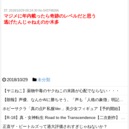
37:
2018/10/29 00:24:30 No.543748266
マジメに年内載ったら奇跡のレベルだと思う
逃げたんじゃねえのか木多
2018/10/29
未分類
【ヤニねこ】薬物中毒のヤクねこの末路が心配でならない・・・
【朗報】声優、なんかAIに勝ちそう。「声も「人格の象徴」明記、法務省」
ホビーサクラ「真の点P 私服Ver.」美少女フィギュア【予約開始】
【R-18】真・女神転生 Road to the Transcendence【二次創作】 第２０話
正直ザ・ビートルズって過大評価されすぎじゃねないか？