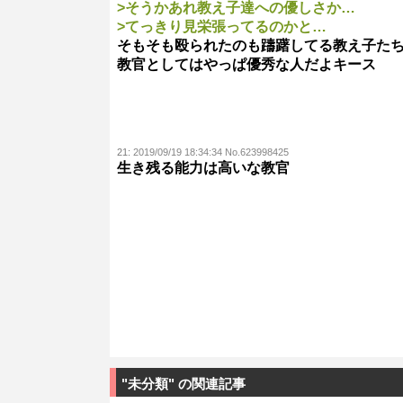
>そうかあれ教え子達への優しさか…
>てっきり見栄張ってるのかと…
そもそも殴られたのも躊躇してる教え子た
教官としてはやっぱ優秀な人だよキース
21:
2019/09/19 18:34:34 No.623998425
生き残る能力は高いな教官
"未分類" の関連記事