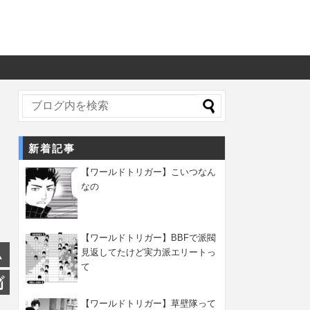
新着記事
【ワールドトリガー】こいつなん
なの
【ワールドトリガー】BBFで派閥
見返してたけど実力派エリートっ
て
【ワールドトリガー】草壁隊って