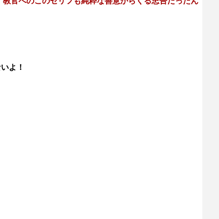
 教官へのこのセリフも純粋な善意からくる忠告だったん
ないよ！