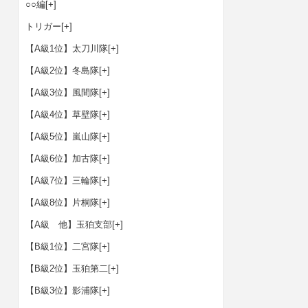
○○編
[+]
トリガー
[+]
【A級1位】太刀川隊
[+]
【A級2位】冬島隊
[+]
【A級3位】風間隊
[+]
【A級4位】草壁隊
[+]
【A級5位】嵐山隊
[+]
【A級6位】加古隊
[+]
【A級7位】三輪隊
[+]
【A級8位】片桐隊
[+]
【A級 他】玉狛支部
[+]
【B級1位】二宮隊
[+]
【B級2位】玉狛第二
[+]
【B級3位】影浦隊
[+]