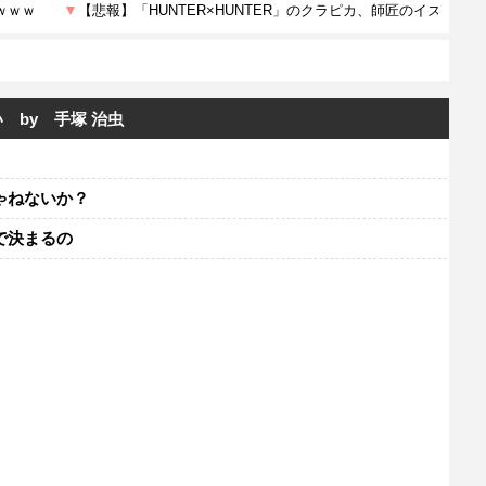
 by 手塚 治虫
ゃねないか？
で決まるの