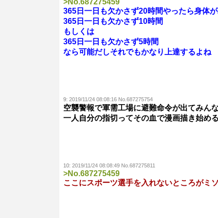
>No.687275459
365日一日も欠かさず20時間やったら身体
365日一日も欠かさず10時間
もしくは
365日一日も欠かさず5時間
なら可能だしそれでもかなり上達するよね
9:
2019/11/24 08:08:16 No.687275754
空襲警報で軍需工場に避難命令が出てみん
一人自分の指切ってその血で漫画描き始め
10:
2019/11/24 08:08:49 No.687275811
>No.687275459
ここにスポーツ選手を入れないところがミ