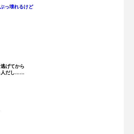
がぶっ壊れるけど
な逃げてから
る人だし……
ソ