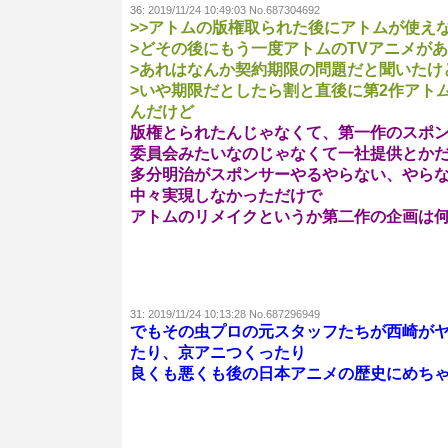
36:
2019/11/24 10:49:03 No.687304692
>>アトムの版権取られた後にアトムが使え
>どその後にもう一度アトムのTVアニメが
>あれはなんか契約期限の問題だと聞いたけ
>いや期限だとしたら割と直後に第2作アト
んだけど
版権とられたんじゃなくて、第一作のスポ
委員会みたいなのじゃなくて一社提供とか
多分明治がスポンサーやるやらない、やら
中々実現しなかっただけで
アトムのリメイクというか第二作の企画は
31:
2019/11/24 10:13:28 No.687296949
でもその虫プロの元スタッフたちが西崎が
たり、京アニつくったり
良くも悪くも後の日本アニメの歴史にめち