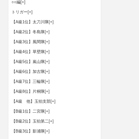
○○編
[+]
トリガー
[+]
【A級1位】太刀川隊
[+]
【A級2位】冬島隊
[+]
【A級3位】風間隊
[+]
【A級4位】草壁隊
[+]
【A級5位】嵐山隊
[+]
【A級6位】加古隊
[+]
【A級7位】三輪隊
[+]
【A級8位】片桐隊
[+]
【A級 他】玉狛支部
[+]
【B級1位】二宮隊
[+]
【B級2位】玉狛第二
[+]
【B級3位】影浦隊
[+]