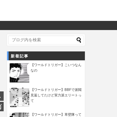
新着記事
【ワールドトリガー】こいつなん
なの
【ワールドトリガー】BBFで派閥
見返してたけど実力派エリートっ
て
【ワールドトリガー】草壁隊って