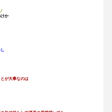
ソ
わけか
いし
ことが大事なのは