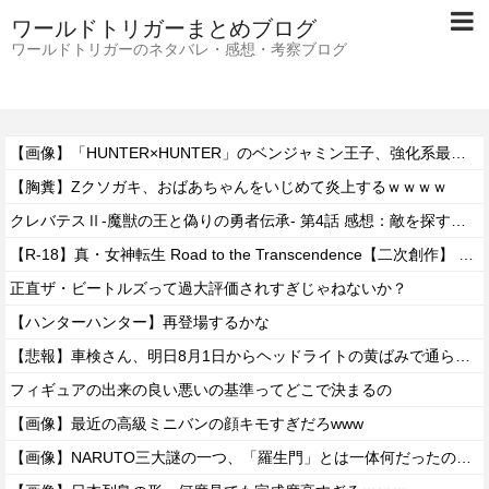
ワールドトリガーまとめブログ
ワールドトリガーのネタバレ・感想・考察ブログ
【画像】「HUNTER×HUNTER」のベンジャミン王子、強化系最強説ｗｗｗｗ
【胸糞】Zクソガキ、おばあちゃんをいじめて炎上するｗｗｗｗ
クレバテスⅡ-魔獣の王と偽りの勇者伝承- 第4話 感想：敵を探すよりトアの書を餌に誘き出す作戦！
【R-18】真・女神転生 Road to the Transcendence【二次創作】 第２０話
正直ザ・ビートルズって過大評価されすぎじゃねないか？
【ハンターハンター】再登場するかな
【悲報】車検さん、明日8月1日からヘッドライトの黄ばみで通らなくなる模様…
フィギュアの出来の良い悪いの基準ってどこで決まるの
【画像】最近の高級ミニバンの顔キモすぎだろwww
【画像】NARUTO三大謎の一つ、「羅生門」とは一体何だったのか！？