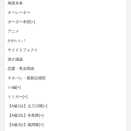
鳩原未来
オペレーター
ボーダー本部
[+]
アニメ
かわいい！
サイドエフェクト
強さ議論
恋愛・男女関係
ネタバレ・最新話感想
○○編
[+]
トリガー
[+]
【A級1位】太刀川隊
[+]
【A級2位】冬島隊
[+]
【A級3位】風間隊
[+]