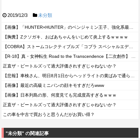
2019/12/3
未分類
【画像】「HUNTER×HUNTER」のベンジャミン王子、強化系最強説ｗｗｗｗ
【胸糞】Zクソガキ、おばあちゃんをいじめて炎上するｗｗｗｗ
【COBRA】ストームコレクティブルズ「コブラ スペシャルエディション」アクションフィギュア 試作公開【近日予約開始】
【R-18】真・女神転生 Road to the Transcendence【二次創作】 第２０話
正直ザ・ビートルズって過大評価されすぎじゃねないか？
【悲報】車検さん、明日8月1日からヘッドライトの黄ばみで通らなくなる模様…
【画像】最近の高級ミニバンの顔キモすぎだろwww
【画像】日本列島の形、何度見ても完成度高すぎるｗｗｗ
正直ザ・ビートルズって過大評価されすぎじゃねないか？
この車を中古で買おうと思うんだがお買い得？
"未分類" の関連記事