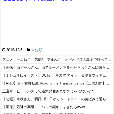
2019/12/5
未分類
アニメ「ヤニねこ」第6話、アルねこ、わざわざ江の島まで行ってゲロを吐くｗｗｗｗ【感想】
【画像】山ガールさん、山でラーメンを食べたらおじさんに怒られるｗｗｗ
【ミシュネ氏イラスト】DCTer「星の空 アイラ」美少女フィギュア【予約開始】
【R-18】真・女神転生 Road to the Transcendence【二次創作】 第２０話
正直ザ・ビートルズって過大評価されすぎじゃねないか？
【悲報】車検さん、明日8月1日からヘッドライトの黄ばみで通らなくなる模様…
【画像】最近の高級ミニバンの顔キモすぎだろwww