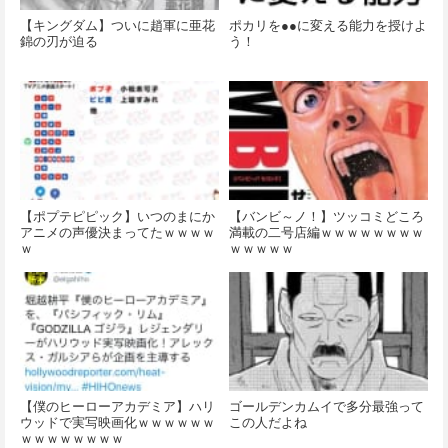
【キングダム】ついに趙軍に亜花
ポカリを●●に変える能力を授けよ
錦の刃が迫る
う！
【ポプテピピック】いつのまにか
【バンビ～ノ！】ツッコミどころ
アニメの声優決まってたｗｗｗｗ
満載の二号店編ｗｗｗｗｗｗｗｗ
ｗ
ｗｗｗｗｗ
【僕のヒーローアカデミア】ハリ
ゴールデンカムイで多分最強って
ウッドで実写映画化ｗｗｗｗｗｗ
この人だよね
ｗｗｗｗｗｗｗｗ