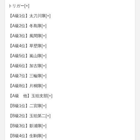
トリガー
[+]
【A級1位】太刀川隊
[+]
【A級2位】冬島隊
[+]
【A級3位】風間隊
[+]
【A級4位】草壁隊
[+]
【A級5位】嵐山隊
[+]
【A級6位】加古隊
[+]
【A級7位】三輪隊
[+]
【A級8位】片桐隊
[+]
【A級 他】玉狛支部
[+]
【B級1位】二宮隊
[+]
【B級2位】玉狛第二
[+]
【B級3位】影浦隊
[+]
【B級4位】生駒隊
[+]