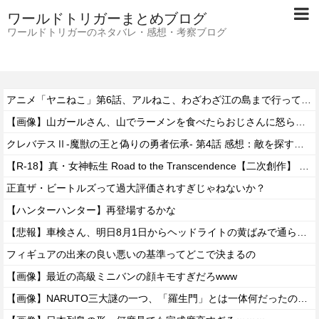
ワールドトリガーまとめブログ
ワールドトリガーのネタバレ・感想・考察ブログ
アニメ「ヤニねこ」第6話、アルねこ、わざわざ江の島まで行ってゲロを吐くｗｗｗｗ【感想】
【画像】山ガールさん、山でラーメンを食べたらおじさんに怒られるｗｗｗ
クレバテスⅡ-魔獣の王と偽りの勇者伝承- 第4話 感想：敵を探すよりトアの書を餌に誘き出す作戦！
【R-18】真・女神転生 Road to the Transcendence【二次創作】 第２０話
正直ザ・ビートルズって過大評価されすぎじゃねないか？
【ハンターハンター】再登場するかな
【悲報】車検さん、明日8月1日からヘッドライトの黄ばみで通らなくなる模様…
フィギュアの出来の良い悪いの基準ってどこで決まるの
【画像】最近の高級ミニバンの顔キモすぎだろwww
【画像】NARUTO三大謎の一つ、「羅生門」とは一体何だったのか！？