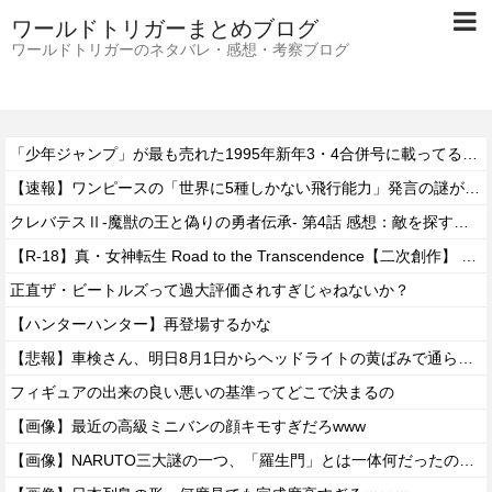
ワールドトリガーまとめブログ
ワールドトリガーのネタバレ・感想・考察ブログ
「少年ジャンプ」が最も売れた1995年新年3・4合併号に載ってる作品がこちらｗｗｗｗ
【速報】ワンピースの「世界に5種しかない飛行能力」発言の謎が解けるww..
クレバテスⅡ-魔獣の王と偽りの勇者伝承- 第4話 感想：敵を探すよりトアの書を餌に誘き出す作戦！
【R-18】真・女神転生 Road to the Transcendence【二次創作】 第２０話
正直ザ・ビートルズって過大評価されすぎじゃねないか？
【ハンターハンター】再登場するかな
【悲報】車検さん、明日8月1日からヘッドライトの黄ばみで通らなくなる模様…
フィギュアの出来の良い悪いの基準ってどこで決まるの
【画像】最近の高級ミニバンの顔キモすぎだろwww
【画像】NARUTO三大謎の一つ、「羅生門」とは一体何だったのか！？