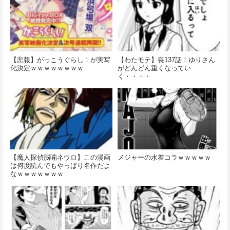
【悲報】がっこうぐらし！が実写
【わたモテ】喪137話！ゆりさん
化決定ｗｗｗｗｗｗｗｗ
がどんどん重くなってい
く・・・・
【魔人探偵脳噛ネウロ】この漫画
メジャーの水着コラｗｗｗｗｗ
は何度読んでもやっぱり名作だよ
なｗｗｗｗｗｗｗ