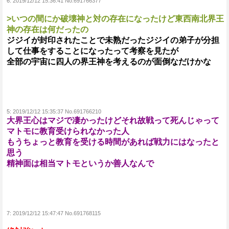
6:
2019/12/12 15:36:41 No.691766377
>いつの間にか破壊神と対の存在になったけど東西南北界王
神の存在は何だったの
ジジイが封印されたことで未熟だったジジイの弟子が分担
して仕事をすることになったって考察を見たが
全部の宇宙に四人の界王神を考えるのが面倒なだけかな
5:
2019/12/12 15:35:37 No.691766210
大界王心はマジで凄かったけどそれ故戦って死んじゃって
マトモに教育受けられなかった人
もうちょっと教育を受ける時間があれば戦力にはなったと
思う
精神面は相当マトモというか善人なんで
7:
2019/12/12 15:47:47 No.691768115