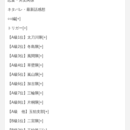
恋愛・男女関係
ネタバレ・最新話感想
○○編
[+]
トリガー
[+]
【A級1位】太刀川隊
[+]
【A級2位】冬島隊
[+]
【A級3位】風間隊
[+]
【A級4位】草壁隊
[+]
【A級5位】嵐山隊
[+]
【A級6位】加古隊
[+]
【A級7位】三輪隊
[+]
【A級8位】片桐隊
[+]
【A級 他】玉狛支部
[+]
【B級1位】二宮隊
[+]