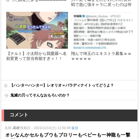
戦で急に強キャラに戻ったのは何
で？
【ナルト】小太郎から我愛羅へ名
翔んで埼玉のエキストラ募集ｗｗ
前変更って担当有能すぎィ！！
ｗｗｗｗｗ
【ハンターハンター】レオリオ＝パラディナイトってどうよ？
鬼滅の刃ってそんなおもろいのか？
コメント
名前:
高雄
投稿日：2021/11/13(土) 11:50:48
返信
オレなんかセルもブウもブロリーもベビーも一神龍も一撃