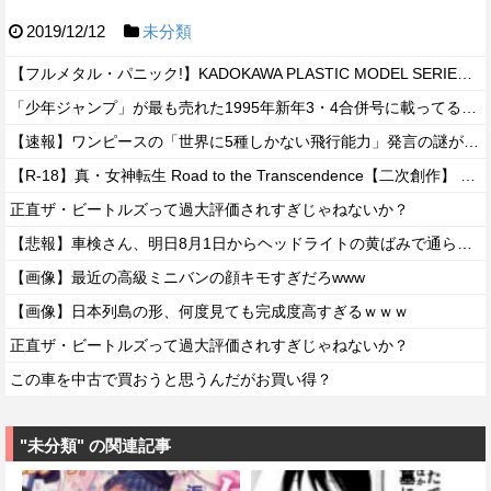
2019/12/12
未分類
【フルメタル・パニック!】KADOKAWA PLASTIC MODEL SERIES 「アーバレスト」プラモデル【予約開始】
「少年ジャンプ」が最も売れた1995年新年3・4合併号に載ってる作品がこちらｗｗｗｗ
【速報】ワンピースの「世界に5種しかない飛行能力」発言の謎が解けるww..
【R-18】真・女神転生 Road to the Transcendence【二次創作】 第２０話
正直ザ・ビートルズって過大評価されすぎじゃねないか？
【悲報】車検さん、明日8月1日からヘッドライトの黄ばみで通らなくなる模様…
【画像】最近の高級ミニバンの顔キモすぎだろwww
【画像】日本列島の形、何度見ても完成度高すぎるｗｗｗ
正直ザ・ビートルズって過大評価されすぎじゃねないか？
この車を中古で買おうと思うんだがお買い得？
"未分類" の関連記事