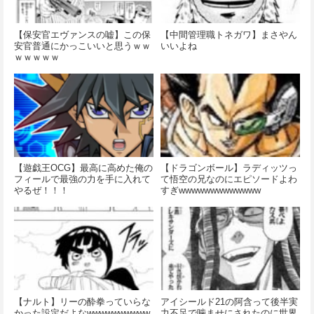
【保安官エヴァンスの嘘】この保
【中間管理職トネガワ】まさやん
安官普通にかっこいいと思うｗｗ
いいよね
ｗｗｗｗｗ
【遊戯王OCG】最高に高めた俺の
【ドラゴンボール】ラディッツっ
フィールで最強の力を手に入れて
て悟空の兄なのにエピソードよわ
やるぜ！！！
すぎwwwwwwwwwwwww
【ナルト】リーの酔拳っていらな
アイシールド21の阿含って後半実
かった設定だよなwwwwwwwwww
力不足で噛ませにされたのに世界