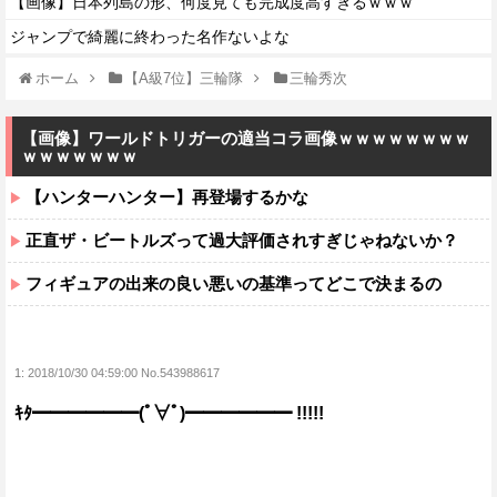
【画像】日本列島の形、何度見ても完成度高すぎるｗｗｗ
ジャンプで綺麗に終わった名作ないよな
ホーム
【A級7位】三輪隊
三輪秀次
【画像】ワールドトリガーの適当コラ画像ｗｗｗｗｗｗｗｗ
ｗｗｗｗｗｗｗ
【ハンターハンター】再登場するかな
正直ザ・ビートルズって過大評価されすぎじゃねないか？
フィギュアの出来の良い悪いの基準ってどこで決まるの
1:
2018/10/30 04:59:00 No.543988617
ｷﾀ━━━━━━(ﾟ∀ﾟ)━━━━━━ !!!!!