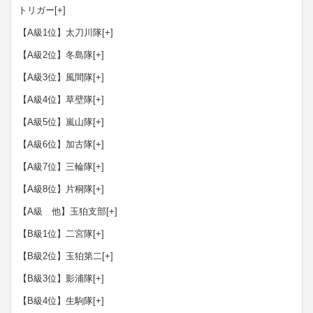
トリガー
[+]
【A級1位】太刀川隊
[+]
【A級2位】冬島隊
[+]
【A級3位】風間隊
[+]
【A級4位】草壁隊
[+]
【A級5位】嵐山隊
[+]
【A級6位】加古隊
[+]
【A級7位】三輪隊
[+]
【A級8位】片桐隊
[+]
【A級 他】玉狛支部
[+]
【B級1位】二宮隊
[+]
【B級2位】玉狛第二
[+]
【B級3位】影浦隊
[+]
【B級4位】生駒隊
[+]