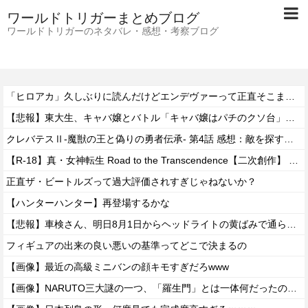
ワールドトリガーまとめブログ
ワールドトリガーのネタバレ・感想・考察ブログ
「ヒロアカ」久しぶりに読んだけどエンデヴァーって正直そこまで悪いことしたかな
【悲報】東大生、キャバ嬢とバトル「キャバ嬢はパチのクソ台」→X民絶賛の嵐ｗｗｗｗ
クレバテスⅡ-魔獣の王と偽りの勇者伝承- 第4話 感想：敵を探すよりトアの書を餌に誘き出す作戦！
【R-18】真・女神転生 Road to the Transcendence【二次創作】 第２０話
正直ザ・ビートルズって過大評価されすぎじゃねないか？
【ハンターハンター】再登場するかな
【悲報】車検さん、明日8月1日からヘッドライトの黄ばみで通らなくなる模様…
フィギュアの出来の良い悪いの基準ってどこで決まるの
【画像】最近の高級ミニバンの顔キモすぎだろwww
【画像】NARUTO三大謎の一つ、「羅生門」とは一体何だったのか！？