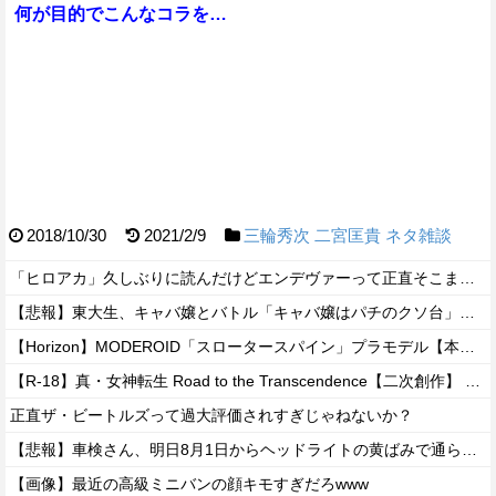
何が目的でこんなコラを…
2018/10/30
2021/2/9
三輪秀次
二宮匡貴
ネタ雑談
「ヒロアカ」久しぶりに読んだけどエンデヴァーって正直そこまで悪いことしたかな
【悲報】東大生、キャバ嬢とバトル「キャバ嬢はパチのクソ台」→X民絶賛の嵐ｗｗｗｗ
【Horizon】MODEROID「スロータースパイン」プラモデル【本日発売】
【R-18】真・女神転生 Road to the Transcendence【二次創作】 第２０話
正直ザ・ビートルズって過大評価されすぎじゃねないか？
【悲報】車検さん、明日8月1日からヘッドライトの黄ばみで通らなくなる模様…
【画像】最近の高級ミニバンの顔キモすぎだろwww