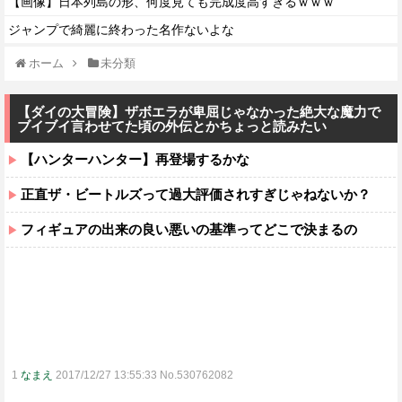
【画像】日本列島の形、何度見ても完成度高すぎるｗｗｗ
ジャンプで綺麗に終わった名作ないよな
ホーム
未分類
【ダイの大冒険】ザボエラが卑屈じゃなかった絶大な魔力で
ブイブイ言わせてた頃の外伝とかちょっと読みたい
【ハンターハンター】再登場するかな
正直ザ・ビートルズって過大評価されすぎじゃねないか？
フィギュアの出来の良い悪いの基準ってどこで決まるの
1
なまえ
2017/12/27 13:55:33 No.530762082