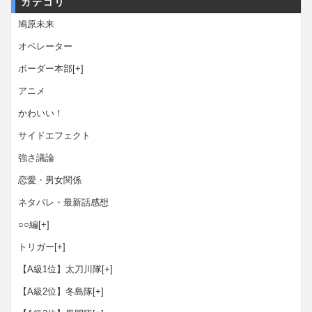
カテゴリ
鳩原未来
オペレーター
ボーダー本部
[+]
アニメ
かわいい！
サイドエフェクト
強さ議論
恋愛・男女関係
ネタバレ・最新話感想
○○編
[+]
トリガー
[+]
【A級1位】太刀川隊
[+]
【A級2位】冬島隊
[+]