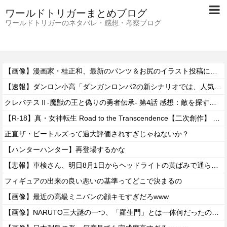
ワールドトリガーまとめブログ
ワールドトリガーのネタバレ・感想・考察ブログ
【画像】漫画家・桂正和、最新のパンツ＆お尻のイラスト投稿にネット衝撃「この質感の出し方」「実写かと思いました」
【速報】ダンロン小高「ダンガンロンパ2の新シナリオでは、人気キャラも殺していきますw」
クレバテスⅡ-魔獣の王と偽りの勇者伝承- 第4話 感想：敵を探すよりトアの書を餌に誘き出す作戦！
【R-18】真・女神転生 Road to the Transcendence【二次創作】 第２０話
正直ザ・ビートルズって過大評価されすぎじゃねないか？
【ハンターハンター】再登場するかな
【悲報】車検さん、明日8月1日からヘッドライトの黄ばみで通らなくなる模様…
フィギュアの出来の良い悪いの基準ってどこで決まるの
【画像】最近の高級ミニバンの顔キモすぎだろwww
【画像】NARUTO三大謎の一つ、「羅生門」とは一体何だったのか！？