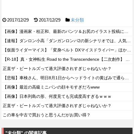
2017/12/29
2017/12/29
未分類
【画像】漫画家・桂正和、最新のパンツ＆お尻のイラスト投稿にネット衝撃「この質感の出し方」「実写かと思いました」
【速報】ダンロン小高「ダンガンロンパ2の新シナリオでは、人気キャラも殺していきますw」
【仮面ライダーマイス】「変身ベルト DXマイスドライバー」ほか【本日予約開始！】
【R-18】真・女神転生 Road to the Transcendence【二次創作】 第２０話
正直ザ・ビートルズって過大評価されすぎじゃねないか？
【悲報】車検さん、明日8月1日からヘッドライトの黄ばみで通らなくなる模様…
【画像】最近の高級ミニバンの顔キモすぎだろwww
【画像】日本列島の形、何度見ても完成度高すぎるｗｗｗ
正直ザ・ビートルズって過大評価されすぎじゃねないか？
この車を中古で買おうと思うんだがお買い得？
"未分類" の関連記事