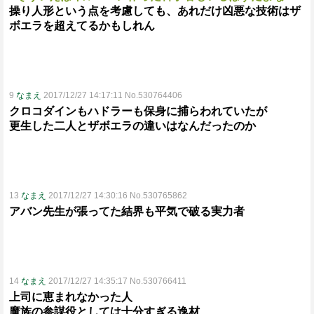
操り人形という点を考慮しても、あれだけ凶悪な技術はザ
ボエラを超えてるかもしれん
9
なまえ
2017/12/27 14:17:11 No.530764406
クロコダインもハドラーも保身に捕らわれていたが
更生した二人とザボエラの違いはなんだったのか
13
なまえ
2017/12/27 14:30:16 No.530765862
アバン先生が張ってた結界も平気で破る実力者
14
なまえ
2017/12/27 14:35:17 No.530766411
上司に恵まれなかった人
魔族の参謀役としては十分すぎる逸材