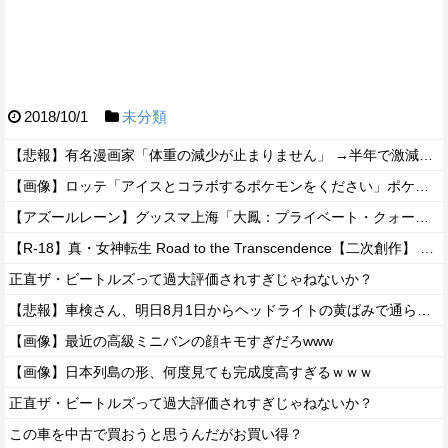
2018/10/1
未分類
【悲報】有名漫画家「体重の減少が止まりません」 →半年で激減してファンから心配の声
【画像】ロッテ「アイスとコラボするポケモンをください」ポケモン公式「しょうがねえなぁ」
【アズールレーン】グッスマ上海「大鳳：プライベート・クォーターズVer.」フィギュア【原型公開】
【R-18】真・女神転生 Road to the Transcendence【二次創作】 第２０話
正直ザ・ビートルズって過大評価されすぎじゃねないか？
【悲報】車検さん、明日8月1日からヘッドライトの黄ばみで通らなくなる模様…
【画像】最近の高級ミニバンの顔キモすぎだろwww
【画像】日本列島の形、何度見ても完成度高すぎるｗｗｗ
正直ザ・ビートルズって過大評価されすぎじゃねないか？
この車を中古で買おうと思うんだがお買い得？