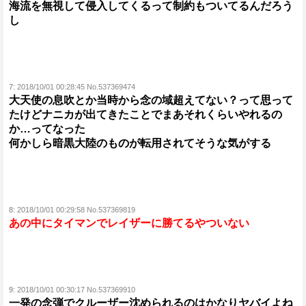
海流を無視して侵入してくるって制約もついてるんだろう
し
7:
2018/10/01 00:28:45 No.537369474
大天使の息吹とか当時から念の域超えてない？って思って
たけどナニカが出てきたことでまあそれくらいやれるの
か…ってなった
何かしら暗黒大陸のものが転用されてそうな気がする
8:
2018/10/01 00:29:58 No.537369819
あの中にタイマンでレイザーに勝てるやついない
9:
2018/10/01 00:30:17 No.537369910
一発の念弾でクルーザー沈められるのはかなりヤバイよね