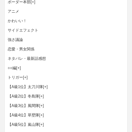
ボーダー本部
[+]
アニメ
かわいい！
サイドエフェクト
強さ議論
恋愛・男女関係
ネタバレ・最新話感想
○○編
[+]
トリガー
[+]
【A級1位】太刀川隊
[+]
【A級2位】冬島隊
[+]
【A級3位】風間隊
[+]
【A級4位】草壁隊
[+]
【A級5位】嵐山隊
[+]