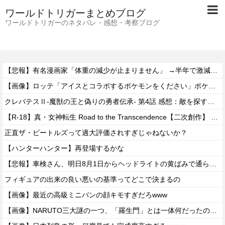
ワールドトリガーまとめブログ
ワールドトリガーのネタバレ・感想・考察ブログ
【悲報】有名漫画家「体重の減少が止まりません」 →半年で激減してファンから心配の声
【画像】ロッテ「アイスとコラボするポケモンをください」ポケモン公式「しょうがねえなぁ」
クレバテスⅡ-魔獣の王と偽りの勇者伝承- 第4話 感想：敵を探すよりトアの書を餌に誘き出す作戦！
【R-18】真・女神転生 Road to the Transcendence【二次創作】 第２０話
正直ザ・ビートルズって過大評価されすぎじゃねないか？
【ハンターハンター】再登場するかな
【悲報】車検さん、明日8月1日からヘッドライトの黄ばみで通らなくなる模様…
フィギュアの出来の良い悪いの基準ってどこで決まるの
【画像】最近の高級ミニバンの顔キモすぎだろwww
【画像】NARUTO三大謎の一つ、「羅生門」とは一体何だったのか！？