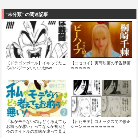
"未分類" の関連記事
【ドラゴンボール】イキってたこ
【ニセコイ】実写映画の予告動画
ろのベジータいいよねww
ｗｗｗｗｗ
『私がモテないのはどう考えても
【わたモテ】コミックスでの修正
お前らが悪い』ってなんか初期と
シーンｗｗｗｗｗｗｗｗ
今のタイトルの意味が違って見え
る