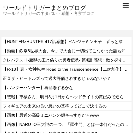
ワールドトリガーまとめブログ
ワールドトリガーのネタバレ・感想・考察ブログ
【HUNTER×HUNTER 417話感想】ベンジャミン王子、ずっと溜めていた宿便を出し切った気分になるｗｗｗｗ
【動画】鉄拳8世界大会、今まで大会に一切出てこなかった誰も知らない無名のパキスタン人が世界王者を5タテで完封して優勝するｗｗｗｗｗｗｗ
クレバテスⅡ-魔獣の王と偽りの勇者伝承- 第4話 感想：敵を探すよりトアの書を餌に誘き出す作戦！
【R-18】真・女神転生 Road to the Transcendence【二次創作】 第２０話
正直ザ・ビートルズって過大評価されすぎじゃねないか？
【ハンターハンター】再登場するかな
【悲報】車検さん、明日8月1日からヘッドライトの黄ばみで通らなくなる模様…
フィギュアの出来の良い悪いの基準ってどこで決まるの
【画像】最近の高級ミニバンの顔キモすぎだろwww
【画像】NARUTO三大謎の一つ、「羅生門」とは一体何だったのか！？