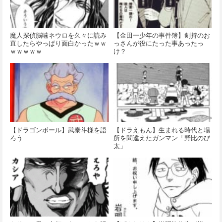
魔人探偵脳噛ネウロを久々に読み
【金田一少年の事件簿】剣持のお
直したらやっぱり面白かったｗｗ
っさんが役にたった事あったっ
ｗｗｗｗｗ
け？
【ドラゴンボール】武泰斗様を語
【ドラえもん】生まれる時代と場
ろう
所を間違えたガンマン「野比のび
太」