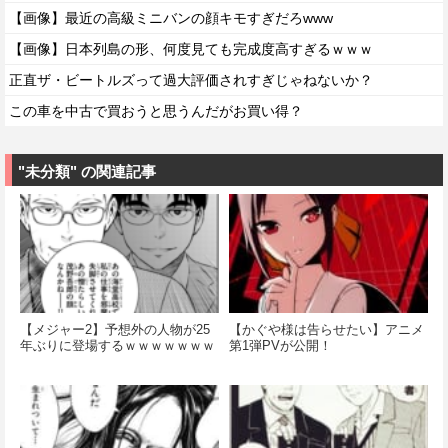
【画像】最近の高級ミニバンの顔キモすぎだろwww
【画像】日本列島の形、何度見ても完成度高すぎるｗｗｗ
正直ザ・ビートルズって過大評価されすぎじゃねないか？
この車を中古で買おうと思うんだがお買い得？
"未分類" の関連記事
【メジャー2】予想外の人物が25
【かぐや様は告らせたい】アニメ
年ぶりに登場するｗｗｗｗｗｗｗ
第1弾PVが公開！