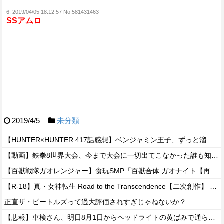
6:
2019/04/05 18:12:57 No.581431463
SSアムロ
2019/4/5
未分類
【HUNTER×HUNTER 417話感想】ベンジャミン王子、ずっと溜めていた宿便を出し切った気分になるｗｗｗｗ
【動画】鉄拳8世界大会、今まで大会に一切出てこなかった誰も知らない無名のパキスタン人が世界王者を5タテで完封して優勝するｗｗｗｗｗｗｗ
【百獣戦隊ガオレンジャー】食玩SMP「百獣合体 ガオナイト【再販:2027年7月発送】」プラモデル【予約開始】
【R-18】真・女神転生 Road to the Transcendence【二次創作】 第２０話
正直ザ・ビートルズって過大評価されすぎじゃねないか？
【悲報】車検さん、明日8月1日からヘッドライトの黄ばみで通らなくなる模様…