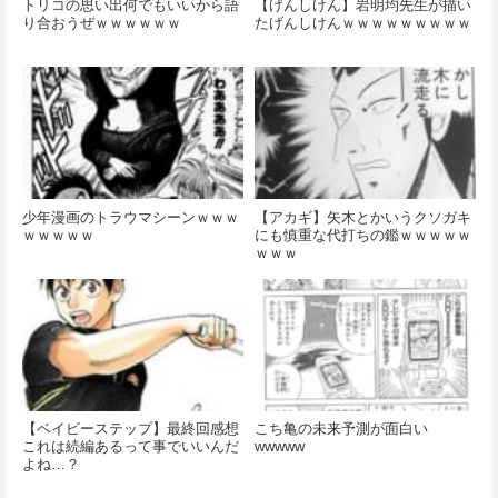
トリコの思い出何でもいいから語
【げんしけん】岩明均先生が描い
り合おうぜｗｗｗｗｗｗ
たげんしけんｗｗｗｗｗｗｗｗｗ
少年漫画のトラウマシーンｗｗｗ
【アカギ】矢木とかいうクソガキ
ｗｗｗｗｗ
にも慎重な代打ちの鑑ｗｗｗｗｗ
ｗｗｗ
【ベイビーステップ】最終回感想
こち亀の未来予測が面白い
これは続編あるって事でいいんだ
wwwww
よね…？