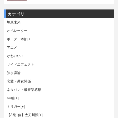
カテゴリ
鳩原未来
オペレーター
ボーダー本部
[+]
アニメ
かわいい！
サイドエフェクト
強さ議論
恋愛・男女関係
ネタバレ・最新話感想
○○編
[+]
トリガー
[+]
【A級1位】太刀川隊
[+]