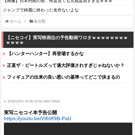
【画像】日本列島の形、何度見ても完成度高すぎるｗｗｗ
ジャンプで綺麗に終わった名作ないよな
ホーム
未分類
【ニセコイ】実写映画位の予告動画ワロタｗｗｗｗｗｗｗｗ
ｗｗｗｗ
【ハンターハンター】再登場するかな
正直ザ・ビートルズって過大評価されすぎじゃねないか？
フィギュアの出来の良い悪いの基準ってどこで決まるの
1:
2018/10/01 10:46:18 No.589174626
実写ニセコイ本予告公開
https://youtu.be/VtfnR9B-PaU