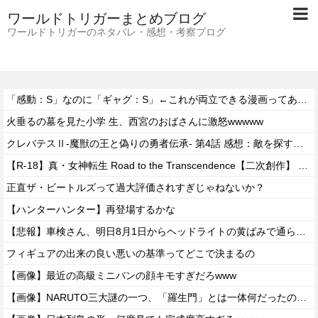
ワールドトリガーまとめブログ
ワールドトリガーのネタバレ・感想・考察ブログ
「感動：S」なのに「ギャグ：S」←これが両立できる漫画ってある？
火垂るの墓を見た小学 生、西宮のおばさんに激怒wwwww
クレバテスⅡ-魔獣の王と偽りの勇者伝承- 第4話 感想：敵を探すよりトアの書を餌に誘き出す作戦！
【R-18】真・女神転生 Road to the Transcendence【二次創作】 第２０話
正直ザ・ビートルズって過大評価されすぎじゃねないか？
【ハンターハンター】再登場するかな
【悲報】車検さん、明日8月1日からヘッドライトの黄ばみで通らなくなる模様…
フィギュアの出来の良い悪いの基準ってどこで決まるの
【画像】最近の高級ミニバンの顔キモすぎだろwww
【画像】NARUTO三大謎の一つ、「羅生門」とは一体何だったのか！？