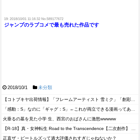
19:
2018/10/01 11:16:32 No.589177672
ジャンプのラブコメで最も売れた作品です
2018/10/1
未分類
【コトブキヤ出荷情報】「フレームアーティスト 雪ミク」「創彩少女庭園 早乙女 瑠衣【桃桜高校・競泳水着】」プラモデルほか【発売日決定】
「感動：S」なのに「ギャグ：S」←これが両立できる漫画ってある？
火垂るの墓を見た小学 生、西宮のおばさんに激怒wwwww
【R-18】真・女神転生 Road to the Transcendence【二次創作】 第２０話
正直ザ・ビートルズって過大評価されすぎじゃねないか？