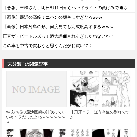
【悲報】車検さん、明日8月1日からヘッドライトの黄ばみで通らなくなる模様…
【画像】最近の高級ミニバンの顔キモすぎだろwww
【画像】日本列島の形、何度見ても完成度高すぎるｗｗｗ
正直ザ・ビートルズって過大評価されすぎじゃねないか？
この車を中古で買おうと思うんだがお買い得？
"未分類" の関連記事
特攻の拓の麓沙亜鵺の緋咲ってい
【刃牙コラ】ほう今生の別れです
いキャラだったよねｗｗｗｗｗｗ
か
ｗ