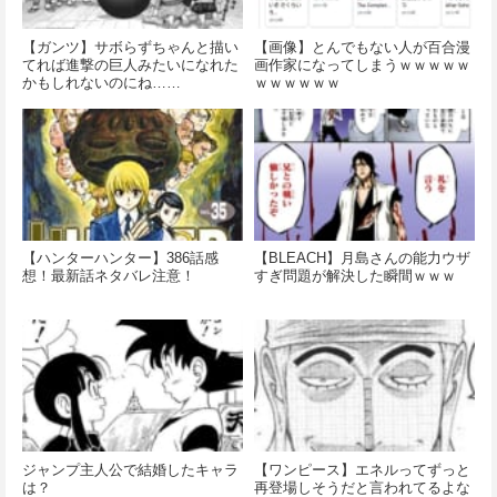
【ガンツ】サボらずちゃんと描い
【画像】とんでもない人が百合漫
てれば進撃の巨人みたいになれた
画作家になってしまうｗｗｗｗｗ
かもしれないのにね……
ｗｗｗｗｗｗ
【ハンターハンター】386話感
【BLEACH】月島さんの能力ウザ
想！最新話ネタバレ注意！
すぎ問題が解決した瞬間ｗｗｗ
ジャンプ主人公で結婚したキャラ
【ワンピース】エネルってずっと
は？
再登場しそうだと言われてるよな