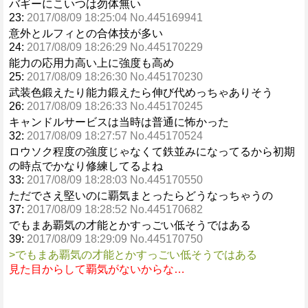
バギーにこいつは勿体無い
23:
2017/08/09 18:25:04 No.445169941
意外とルフィとの合体技が多い
24:
2017/08/09 18:26:29 No.445170229
能力の応用力高い上に強度も高め
25:
2017/08/09 18:26:30 No.445170230
武装色鍛えたり能力鍛えたら伸び代めっちゃありそう
26:
2017/08/09 18:26:33 No.445170245
キャンドルサービスは当時は普通に怖かった
32:
2017/08/09 18:27:57 No.445170524
ロウソク程度の強度じゃなくて鉄並みになってるから初期
の時点でかなり修練してるよね
33:
2017/08/09 18:28:03 No.445170550
ただでさえ堅いのに覇気まとったらどうなっちゃうの
37:
2017/08/09 18:28:52 No.445170682
でもまあ覇気の才能とかすっごい低そうではある
39:
2017/08/09 18:29:09 No.445170750
>でもまあ覇気の才能とかすっごい低そうではある
見た目からして覇気がないからな…