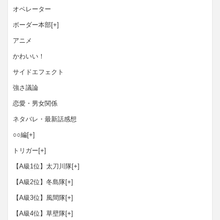
オペレーター
ボーダー本部
[+]
アニメ
かわいい！
サイドエフェクト
強さ議論
恋愛・男女関係
ネタバレ・最新話感想
○○編
[+]
トリガー
[+]
【A級1位】太刀川隊
[+]
【A級2位】冬島隊
[+]
【A級3位】風間隊
[+]
【A級4位】草壁隊
[+]