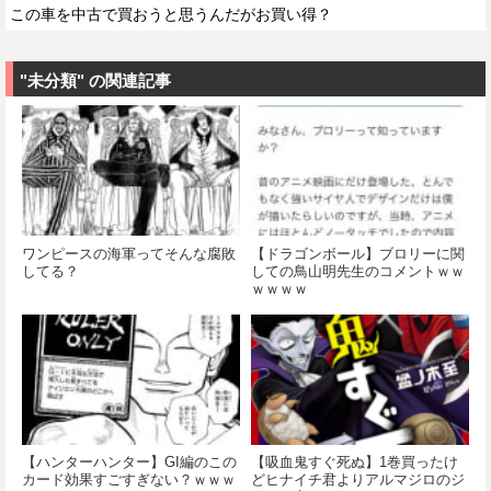
この車を中古で買おうと思うんだがお買い得？
"未分類" の関連記事
ワンピースの海軍ってそんな腐敗
【ドラゴンボール】ブロリーに関
してる？
しての鳥山明先生のコメントｗｗ
ｗｗｗｗ
【ハンターハンター】GI編のこの
【吸血鬼すぐ死ぬ】1巻買ったけ
カード効果すごすぎない？ｗｗｗ
どヒナイチ君よりアルマジロのジ