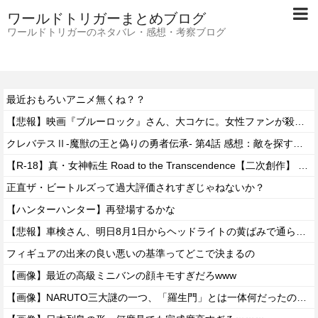
ワールドトリガーまとめブログ
ワールドトリガーのネタバレ・感想・考察ブログ
最近おもろいアニメ無くね？？
【悲報】映画『ブルーロック』さん、大コケに。女性ファンが殺到するんじゃなかったの？
クレバテスⅡ-魔獣の王と偽りの勇者伝承- 第4話 感想：敵を探すよりトアの書を餌に誘き出す作戦！
【R-18】真・女神転生 Road to the Transcendence【二次創作】 第２０話
正直ザ・ビートルズって過大評価されすぎじゃねないか？
【ハンターハンター】再登場するかな
【悲報】車検さん、明日8月1日からヘッドライトの黄ばみで通らなくなる模様…
フィギュアの出来の良い悪いの基準ってどこで決まるの
【画像】最近の高級ミニバンの顔キモすぎだろwww
【画像】NARUTO三大謎の一つ、「羅生門」とは一体何だったのか！？