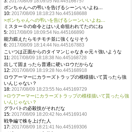
3:
2017/08/09 18:09:05 No.445166757
ボンちゃんへの弔いを告げるシーンいいよね…
10:
2017/08/09 18:18:23 No.445168688
>ボンちゃんへの弔いを告げるシーンいいよね…
ミスター０の命令とはいえ命狙われてたのにね
5:
2017/08/09 18:09:54 No.445166890
能力鍛えたらモチモチ並に強くなりそう
6:
2017/08/09 18:14:44 No.445167883
こいつは正面からのタイマンじゃなきゃ元々強いような
11:
2017/08/09 18:18:38 No.445168728
出して固まったら普通に硬いロウだからな
12:
2017/08/09 18:19:28 No.445168918
ロウアーマーにカラーズトラップの模様描いて貰ったら強
いんじゃない？
18:
2017/08/09 18:23:55 No.445169729
>ロウアーマーにカラーズトラップの模様描いて貰ったら強
いんじゃない？
グラバトの必殺技がそれだな
15:
2017/08/09 18:20:42 No.445169140
戦争編で株を上げた人
17:
2017/08/09 18:21:41 No.445169306