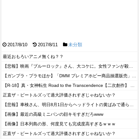
2017/8/10
2017/8/11
未分類
最近おもろいアニメ無くね？？
【悲報】映画『ブルーロック』さん、大コケに。女性ファンが殺到するんじゃなかったの？
【ガンプラ・プラモほか】「DMM プレミアホビー商品抽選販売」【本日開始！】
【R-18】真・女神転生 Road to the Transcendence【二次創作】 第２０話
正直ザ・ビートルズって過大評価されすぎじゃねないか？
【悲報】車検さん、明日8月1日からヘッドライトの黄ばみで通らなくなる模様…
【画像】最近の高級ミニバンの顔キモすぎだろwww
【画像】日本列島の形、何度見ても完成度高すぎるｗｗｗ
正直ザ・ビートルズって過大評価されすぎじゃねないか？